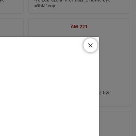
přihlášený
AM-221
ýt
Pro zobrazení informací je nutné být
přihlášený
AM-117