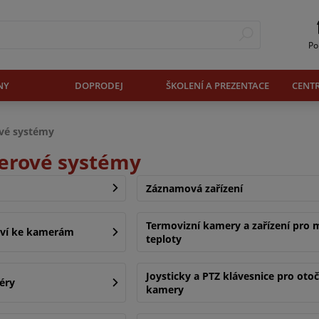
Po
NY
DOPRODEJ
ŠKOLENÍ A PREZENTACE
CENT
vé systémy
erové systémy
Záznamová zařízení
Termovizní kamery a zařízení pro 
tví ke kamerám
teploty
Joysticky a PTZ klávesnice pro oto
éry
kamery