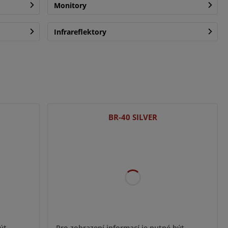
Monitory
Infrareflektory
BR-40 SILVER
ýt
Pro zobrazení informací je nutné být