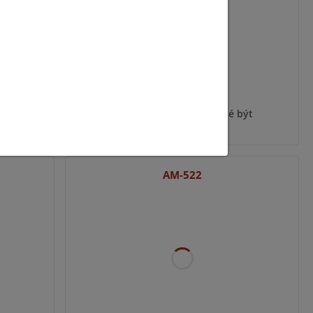
ýt
Pro zobrazení informací je nutné být
přihlášený
AM-522