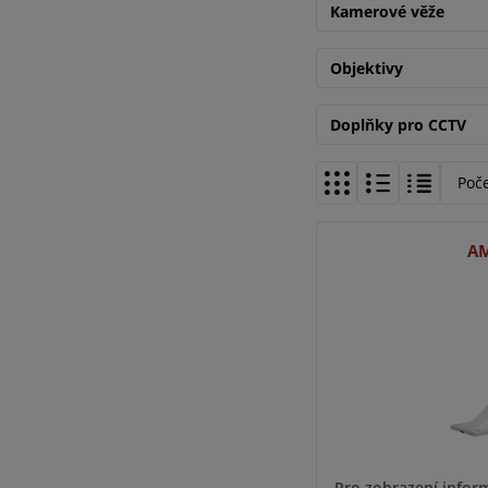
Kamerové věže
Objektivy
Doplňky pro CCTV
Poč
AM
Pro zobrazení inform