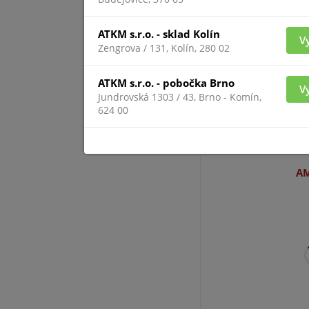
ATKM s.r.o. - sklad Kolín
V
Zengrova / 131, Kolín, 280 02
ATKM s.r.o. - pobočka Brno
V
Jundrovská 1303 / 43, Brno - Komín,
624 00
Pro zobrazení inform
přihlášený
AM