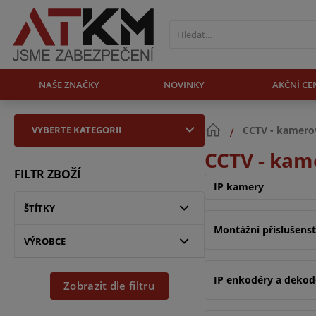
NAŠE ZNAČKY
NOVINKY
AKČNÍ CE
VYBERTE KATEGORII
CCTV - kamero
CCTV - kam
FILTR ZBOŽÍ
IP kamery
ŠTÍTKY
Montážní příslušens
VÝROBCE
IP enkodéry a dekod
Zobrazit dle filtru