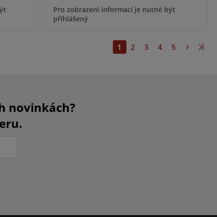
ýt
Pro zobrazení informací je nutné být
přihlášený
1
2
3
4
5
ch novinkách?
eru.