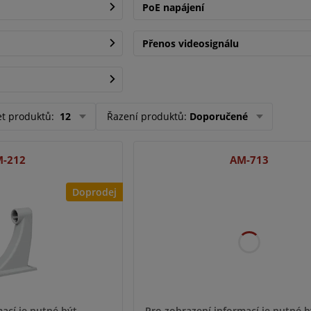
PoE napájení
Přenos videosignálu
et produktů
:
12
Řazení produktů
:
Doporučené
-212
AM-713
Doprodej
ací je nutné být
Pro zobrazení informací je nutné b