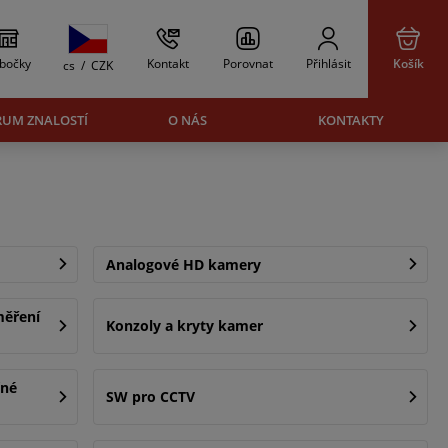
bočky
Kontakt
Porovnat
Přihlásit
Košík
cs
/
CZK
RUM ZNALOSTÍ
O NÁS
KONTAKTY
Analogové HD kamery
měření
Konzoly a kryty kamer
čné
SW pro CCTV