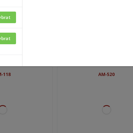
ybrat
ybrat
ací je nutné být
Pro zobrazení informací je nutné b
přihlášený
-118
AM-520