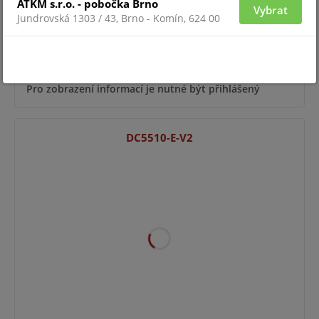
ATKM s.r.o. - pobočka Brno
Vybrat
Jundrovská 1303 / 43, Brno - Komín, 624 00
Pro zobrazení informací je nutné být přihlášený
DC5510-E-V2