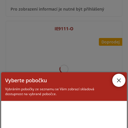
Pro zobrazení informací je nutné být přihlášený
IE9111-O
Doprodej
Vyberte pobočku
Vybráním pobočky ze seznamu se Vám zobrazí skladová
dostupnost na vybrané pobočce.
Pro zobrazení informací je nutné být přihlášený
DS-6910UDI(C)