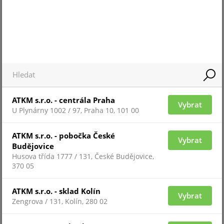
ATKM s.r.o. - centrála Praha
Vybrat
U Plynárny 1002 / 97, Praha 10, 101 00
Pro zobrazení informací je nutné být přihlášený
ATKM s.r.o. - pobočka České
Vybrat
Budějovice
DEC-0104N(1U)
Husova třída 1777 / 131, České Budějovice,
370 05
Novinka
ATKM s.r.o. - sklad Kolín
Vybrat
Zengrova / 131, Kolín, 280 02