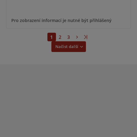
Pro zobrazení informací je nutné být přihlášený
1
2
3
Načíst další