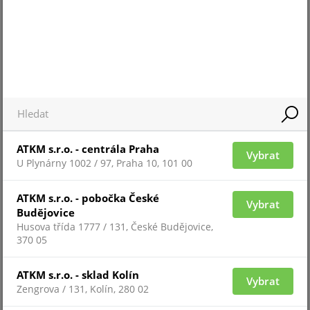
Pro zobrazení informací je nutné být přihlášený
ATKM s.r.o. - centrála Praha
Vybrat
U Plynárny 1002 / 97, Praha 10, 101 00
BEFO-25-R
ATKM s.r.o. - pobočka České
Vybrat
Budějovice
Husova třída 1777 / 131, České Budějovice,
370 05
ATKM s.r.o. - sklad Kolín
Vybrat
Zengrova / 131, Kolín, 280 02