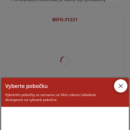
BEFO-31221
Vyberte pobočku
Vybráním pobočky ze seznamu se Vám zobrazí skladová
Pro zobrazení informací je nutné být přihlášený
dostupnost na vybrané pobočce.
BEFO-31211