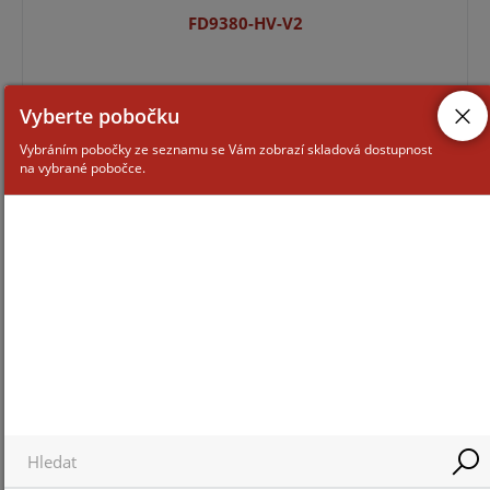
FD9380-HV-V2
Vyberte pobočku
Vybráním pobočky ze seznamu se Vám zobrazí skladová dostupnost
na vybrané pobočce.
Pro zobrazení informací je nutné být přihlášený
IT9380-HV-V2