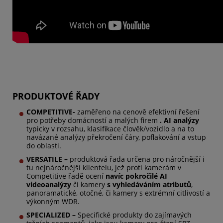
PRODUKTOVÉ ŘADY
COMPETITIVE
-
zaměřeno na cenově efektivní řešení
pro potřeby domácností a malých firem
. AI analýzy
typicky
v rozsahu, klasifikace člověk/vozidlo a na to
navázané analýzy překročení čáry, poflakování a vstup
do oblasti.
VERSATILE –
produktová řada určena pro náročnější i
tu nejnáročnější klientelu, jež proti kamerám v
Competitive řadě ocení
navíc
pokročilé AI
videoanalýzy
či kamery
s vyhledáváním atributů
,
panoramatické, otočné, či kamery s extrémní citlivostí a
výkonným WDR.
SPECIALIZED –
S
pecifické produkty do zajímavých