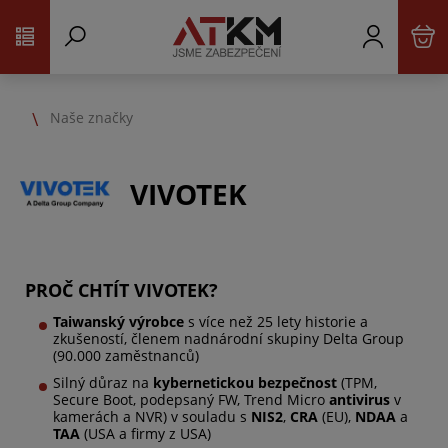
Naše značky
VIVOTEK
PROČ CHTÍT VIVOTEK?
Taiwanský výrobce
s více než 25 lety historie a
zkušeností, členem nadnárodní skupiny Delta Group
(90.000 zaměstnanců)
Silný
důraz na
kybernetickou bezpečnost
(TPM,
Secure Boot, podepsaný FW, Trend Micro
antivirus
v
kamerách a NVR) v souladu s
NIS2
,
CRA
(EU),
NDAA
a
TAA
(USA a firmy z USA)