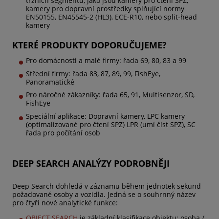
tržních segmentů, jako jsou kamery pro čtení SPZ,
kamery pro dopravní prostředky splňující normy
EN50155, EN45545-2 (HL3), ECE-R10, nebo split-head
kamery
KTERÉ PRODUKTY DOPORUČUJEME?
Pro domácnosti a malé firmy: řada 69, 80, 83 a 99
Střední firmy: řada 83, 87, 89, 99, FishEye,
Panoramatické
Pro náročné zákazníky: řada 65, 91, Multisenzor, SD,
FishEye
Speciální aplikace: Dopravní kamery, LPC kamery
(optimalizované pro čtení SPZ) LPR (umí číst SPZ), SC
řada pro počítání osob
DEEP SEARCH ANALÝZY PODROBNĚJI
Deep Search dohledá v záznamu během jednotek sekund
požadované osoby a vozidla. Jedná se o souhrnný název
pro čtyři nové analytické funkce:
OBJECT SEARCH
je základní klasifikace objektu: osoba /