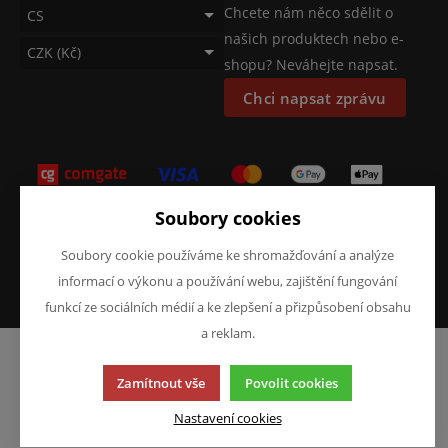
Chcete nám něco sdělit o
CS
našich produktech nebo e-
CZK (Kč)
shopu? Neváhejte napsat.
Chci napsat zprávu
Soubory cookies
Tato stránka používá soubory cookies. Klikněte pro více
informací.
Soubory cookie používáme ke shromažďování a analýze
© 2013-2026 ATKM s.r.o.
informací o výkonu a používání webu, zajištění fungování
K2 e-shop - První e-shop, který uřídí celou vaši firmu.
funkcí ze sociálních médií a ke zlepšení a přizpůsobení obsahu
a reklam.
Zamítnout vše
Povolit cookies
Nastavení cookies