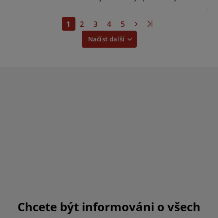
1
2
3
4
5
Načíst další
Chcete být informováni o všech