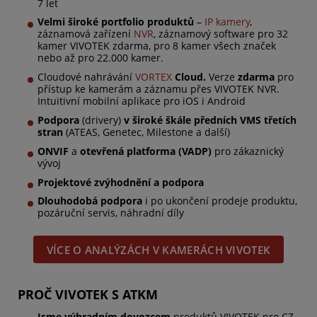
7 let
Velmi široké portfolio produktů
–
IP kamery
,
záznamová zařízení
NVR
, záznamový software pro 32
kamer VIVOTEK zdarma, pro 8 kamer všech značek
nebo až pro 22.000 kamer.
Cloudové nahrávání
VORTEX
Cloud.
Verze
zdarma
pro
přístup ke kamerám a záznamu přes VIVOTEK NVR.
Intuitivní mobilní aplikace pro iOS i Android
Podpora
(drivery)
v široké škále předních VMS třetích
stran
(ATEAS, Genetec, Milestone a další)
ONVIF
a
otevřená platforma (VADP)
pro zákaznický
vývoj
Projektové zvýhodnění a podpora
Dlouhodobá podpora
i po ukončení prodeje produktu,
pozáruční servis, náhradní díly
VÍCE O ANALÝZÁCH V KAMERÁCH VIVOTEK
PROČ VIVOTEK S ATKM
Jsme výhradním dovozcem
produktů VIVOTEK pro CZ