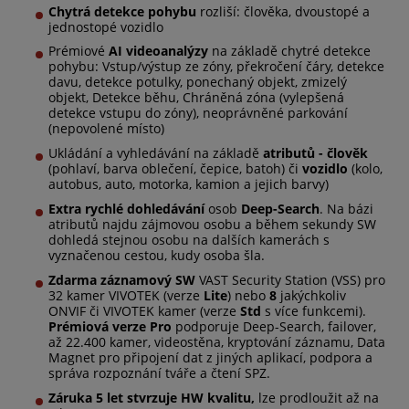
Chytrá detekce pohybu
rozliší: člověka, dvoustopé a
jednostopé vozidlo
Prémiové
AI videoanalýzy
na základě chytré detekce
pohybu: Vstup/výstup ze zóny, překročení čáry, detekce
davu, detekce potulky, ponechaný objekt, zmizelý
objekt, Detekce běhu, Chráněná zóna (vylepšená
detekce vstupu do zóny), neoprávněné parkování
(nepovolené místo)
Ukládání a vyhledávání na základě
atributů -
člověk
(pohlaví, barva oblečení, čepice, batoh) či
vozidlo
(kolo,
autobus, auto, motorka, kamion a jejich barvy)
Extra rychlé dohledávání
osob
Deep-Search
. Na bázi
atributů najdu zájmovou osobu a během sekundy SW
dohledá stejnou osobu na dalších kamerách s
vyznačenou cestou, kudy osoba šla.
Zdarma záznamový SW
VAST Security Station (VSS) pro
32 kamer VIVOTEK (verze
Lite
) nebo
8
jakýchkoliv
ONVIF či VIVOTEK kamer (verze
Std
s více funkcemi).
Prémiová verze Pro
podporuje Deep-Search, failover,
až 22.400 kamer, videostěna, kryptování záznamu, Data
Magnet pro připojení dat z jiných aplikací, podpora a
správa rozpoznání tváře a čtení SPZ.
Záruka 5 let stvrzuje HW kvalitu,
lze prodloužit až na