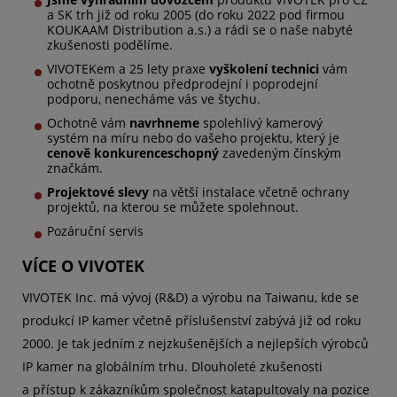
a SK trh již od roku 2005 (do roku 2022 pod firmou
KOUKAAM Distribution a.s.) a rádi se o naše nabyté
zkušenosti podělíme.
VIVOTEKem a 25 lety praxe
vyškolení technici
vám
ochotně poskytnou předprodejní i poprodejní
podporu, nenecháme vás ve štychu.
Ochotně vám
navrhneme
spolehlivý kamerový
systém na míru nebo do vašeho projektu, který je
cenově konkurenceschopný
zavedeným čínským
značkám.
Projektové slevy
na větší instalace včetně ochrany
projektů, na kterou se můžete spolehnout.
Pozáruční servis
VÍCE O VIVOTEK
VIVOTEK Inc. má vývoj (R&D) a výrobu na Taiwanu, kde se
produkcí IP kamer včetně příslušenství zabývá již od roku
2000. Je tak jedním z nejzkušenějších a nejlepších výrobců
IP kamer na globálním trhu. Dlouholeté zkušenosti
a přístup k zákazníkům společnost katapultovaly na pozice