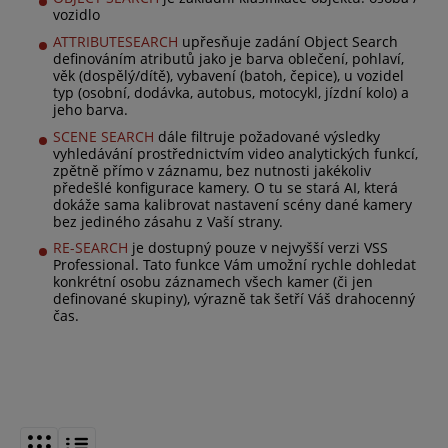
vozidlo
ATTRIBUTE
SEARCH
upřesňuje zadání Object Search
definováním atributů jako je barva oblečení, pohlaví,
věk (dospělý/dítě), vybavení (batoh, čepice), u vozidel
typ (osobní, dodávka, autobus, motocykl, jízdní kolo) a
jeho barva.
SCENE SEARCH
dále filtruje požadované výsledky
vyhledávání prostřednictvím video analytických funkcí,
zpětně přímo v záznamu, bez nutnosti jakékoliv
předešlé konfigurace kamery. O tu se stará AI, která
dokáže sama kalibrovat nastavení scény dané kamery
bez jediného zásahu z Vaší strany.
RE-SEARCH
je dostupný pouze v nejvyšší verzi VSS
Professional. Tato funkce Vám umožní rychle dohledat
konkrétní osobu záznamech všech kamer (či jen
definované skupiny), výrazně tak šetří Váš drahocenný
čas.