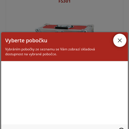
FS301
Vyberte pobočku
Vybráním pobočky ze seznamu se Vám zobrazí skladová
dostupnost na vybrané pobočce.
Pro zobrazení informací je nutné být přihlášený