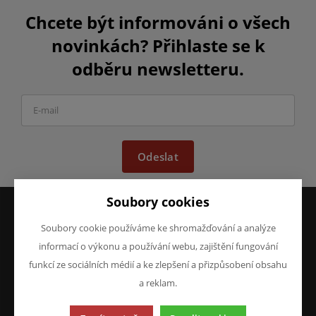
Chcete být informováni o všech
novinkách? Přihlaste se k
odběru newsletteru.
Odeslat
Soubory cookies
Soubory cookie používáme ke shromažďování a analýze
VŠE O NÁKUPU
O FIRMĚ
informací o výkonu a používání webu, zajištění fungování
Obchodní podmínky
O nás
funkcí ze sociálních médií a ke zlepšení a přizpůsobení obsahu
Reklamace
Kontakty
a reklam.
Prohlášení o ochraně
osobních údajů
Doprava a platba