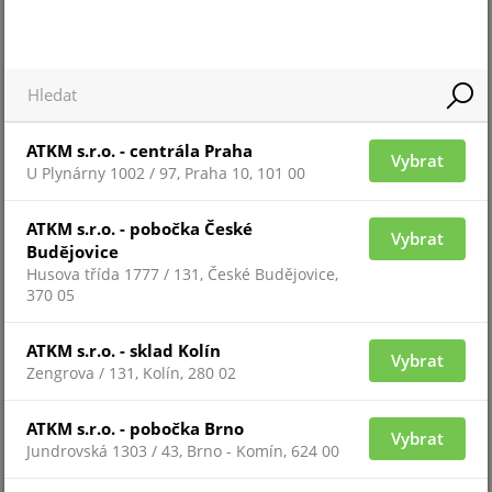
Pro zobrazení informací je nutné být přihlášený
NP2,3-12
ATKM s.r.o. - centrála Praha
Vybrat
U Plynárny 1002 / 97, Praha 10, 101 00
ATKM s.r.o. - pobočka České
Vybrat
Budějovice
Husova třída 1777 / 131, České Budějovice,
370 05
ATKM s.r.o. - sklad Kolín
Vybrat
Zengrova / 131, Kolín, 280 02
Pro zobrazení informací je nutné být přihlášený
ATKM s.r.o. - pobočka Brno
Vybrat
Jundrovská 1303 / 43, Brno - Komín, 624 00