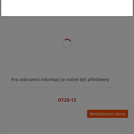
NP12-12
Pro zobrazení informací je nutné být přihlášený
OT20-12
Množstevní sleva