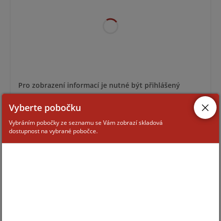
Pro zobrazení informací je nutné být přihlášený
Vyberte pobočku
OT5-12
Vybráním pobočky ze seznamu se Vám zobrazí skladová
dostupnost na vybrané pobočce.
Množstevní sleva