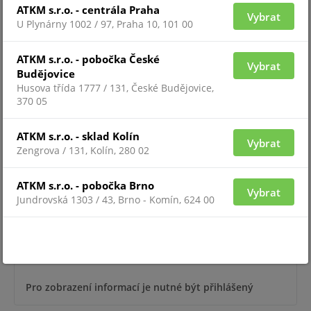
ATKM s.r.o. - centrála Praha
Vybrat
U Plynárny 1002 / 97, Praha 10, 101 00
Pro zobrazení informací je nutné být přihlášený
ATKM s.r.o. - pobočka České
Vybrat
Budějovice
Husova třída 1777 / 131, České Budějovice,
370 05
POES-0460G+1G(HPD)
ATKM s.r.o. - sklad Kolín
Vybrat
Zengrova / 131, Kolín, 280 02
ATKM s.r.o. - pobočka Brno
Vybrat
Jundrovská 1303 / 43, Brno - Komín, 624 00
Pro zobrazení informací je nutné být přihlášený