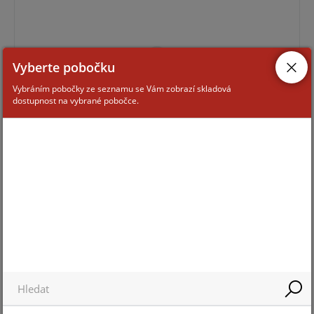
Vyberte pobočku
Vybráním pobočky ze seznamu se Vám zobrazí skladová
dostupnost na vybrané pobočce.
Pro zobrazení informací je nutné být přihlášený
PFT1500