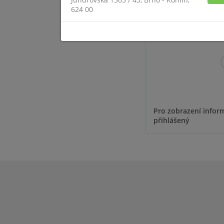
VSS STANDARD
624 00
Pro zobrazení inform
přihlášený