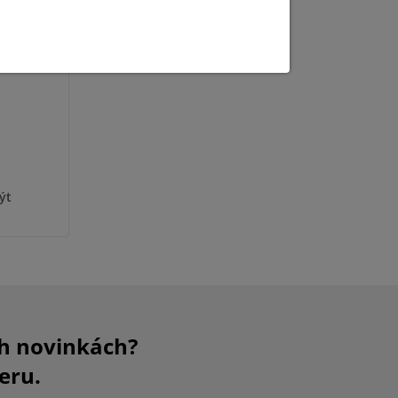
E
ýt
ch novinkách?
eru.