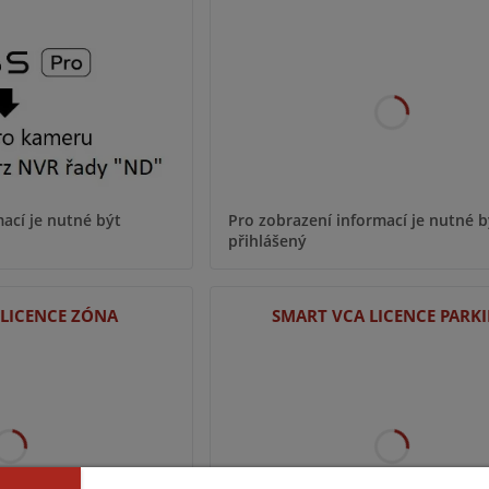
ací je nutné být
Pro zobrazení informací je nutné b
přihlášený
 LICENCE ZÓNA
SMART VCA LICENCE PARK