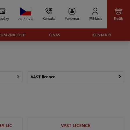
bočky
Kontakt
Porovnat
Přihlásit
Košík
cs
/
CZK
RUM ZNALOSTÍ
O NÁS
KONTAKTY
VAST licence
A LIC
VAST LICENCE