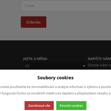
Odeslat
JAZYK A MĚNA
NAPIŠTE NÁ
Chcete nám ně
CS
produktech n
CZK (Kč)
Soubory cookies
napsat.
Chci naps
cookie používáme ke shromažďování a analýze informací o výkonu a použív
ní fungování funkcí ze sociálních médií a ke zlepšení a přizpůsobení obsahu a
Zamítnout vše
Povolit cookies