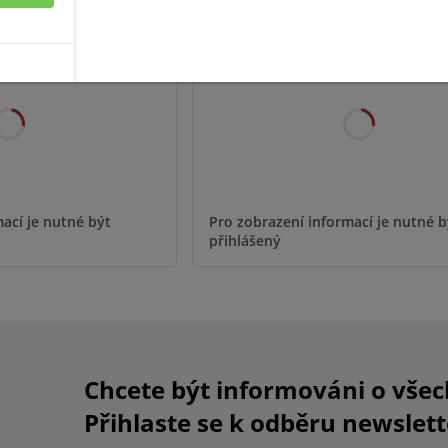
 CAMERA LICENSE
VSS PRO CAMERA LICENS
ací je nutné být
Pro zobrazení informací je nutné b
přihlášený
Chcete být informováni o vše
Přihlaste se k odběru newslett