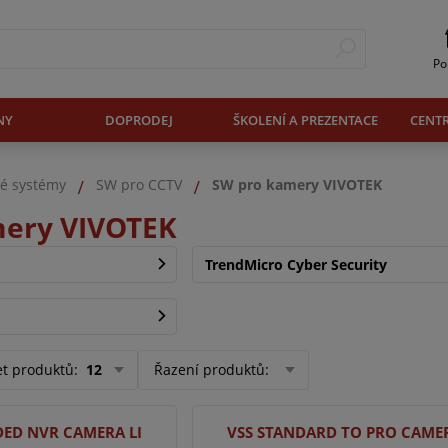
Po
NY
DOPRODEJ
ŠKOLENÍ A PREZENTACE
CENT
é systémy
SW pro CCTV
SW pro kamery VIVOTEK
mery VIVOTEK
TrendMicro Cyber Security
et produktů
:
12
Řazení produktů
:
DED NVR CAMERA LI
VSS STANDARD TO PRO CAMER