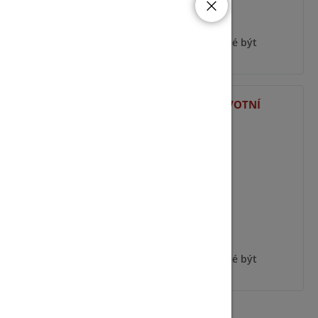
ýt
Pro zobrazení informací je nutné být
přihlášený
Y
TRENDMICRO CS DOŽIVOTNÍ
ýt
Pro zobrazení informací je nutné být
přihlášený