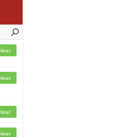
ací je nutné být
Pro zobrazení informací je nutné b
přihlášený
RO CS 2 ROKY
TRENDMICRO CS 3 ROK
ybrat
ybrat
ací je nutné být
Pro zobrazení informací je nutné b
ybrat
přihlášený
ybrat