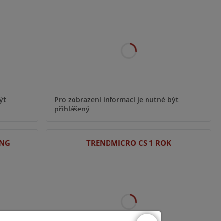
ýt
Pro zobrazení informací je nutné být
přihlášený
ING
TRENDMICRO CS 1 ROK