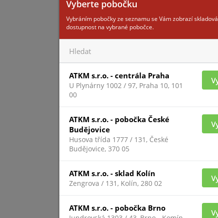
Vyberte pobočku
Vybráním pobočky ze seznamu se Vám zobrazí skladová
dostupnost na vybrané pobočce.
Pro zobrazení inform
přihlášený
TRENDMIC
ATKM s.r.o. - centrála Praha
V
U Plynárny 1002 / 97, Praha 10, 101
00
ATKM s.r.o. - pobočka České
V
Budějovice
Husova třída 1777 / 131, České
Budějovice, 370 05
ATKM s.r.o. - sklad Kolín
Pro zobrazení inform
V
Zengrova / 131, Kolín, 280 02
přihlášený
ATKM s.r.o. - pobočka Brno
V
Jundrovská 1303 / 43, Brno - Komín,