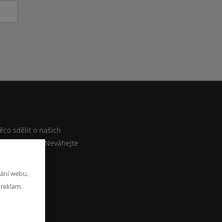
M
co sdělit o našich
ebo e-shopu? Neváhejte
at zprávu
ání webu,
 reklam.