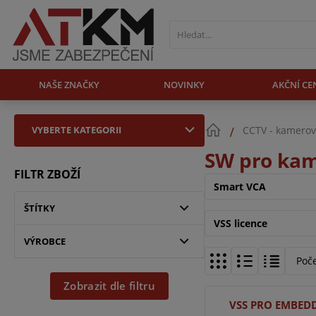
NAŠE ZNAČKY
NOVINKY
AKČNÍ CE
VYBERTE KATEGORII
CCTV - kamerov
SW pro ka
FILTR ZBOŽÍ
Smart VCA
ŠTÍTKY
VSS licence
VÝROBCE
Poč
Zobrazit dle filtru
VSS PRO EMBED