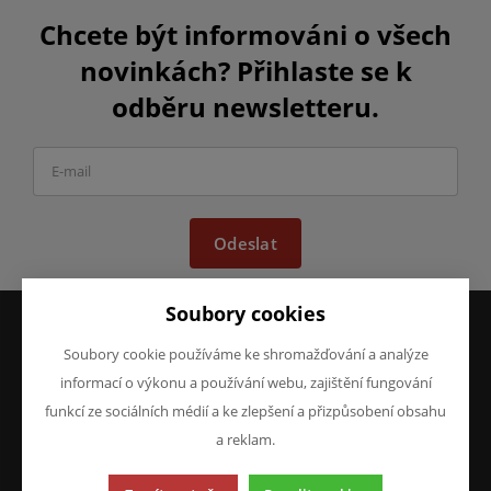
Chcete být informováni o všech
novinkách? Přihlaste se k
odběru newsletteru.
Odeslat
Soubory cookies
Soubory cookie používáme ke shromažďování a analýze
VŠE O NÁKUPU
O FIRMĚ
informací o výkonu a používání webu, zajištění fungování
Obchodní podmínky
O nás
funkcí ze sociálních médií a ke zlepšení a přizpůsobení obsahu
Reklamace
Kontakty
a reklam.
Prohlášení o ochraně
osobních údajů
Doprava a platba