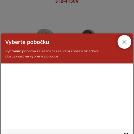
STB-4150V
Vyberte pobočku
Vybráním pobočky ze seznamu se Vám zobrazí skladová
dostupnost na vybrané pobočce.
Pro zobrazení informací je nutné být přihlášený