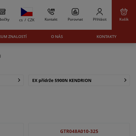
bočky
Kontakt
Porovnat
Přihlásit
Košík
cs
/
CZK
RUM ZNALOSTÍ
O NÁS
KONTAKTY
N
EX přídrže 5900N KENDRION
GTR048A010-325