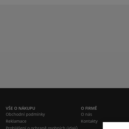
VŠE O NÁKUPU
O FIRMĚ
Obchodní podmínky
O nás
Reklamace
Kontakty
Prohlášení o ochraně osobních údajů