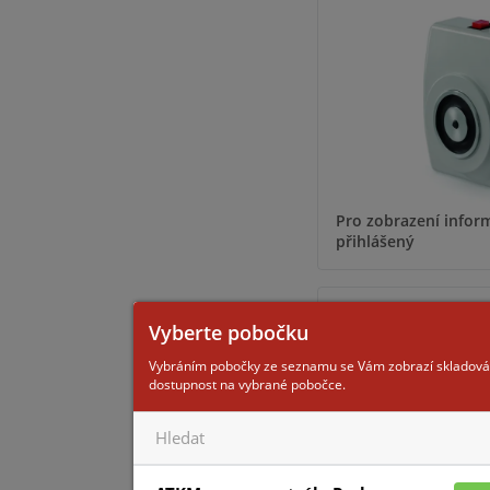
Pro zobrazení inform
přihlášený
GTR04
Vyberte pobočku
Vybráním pobočky ze seznamu se Vám zobrazí skladová
dostupnost na vybrané pobočce.