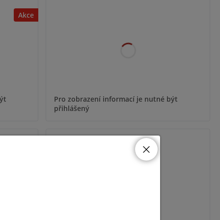
Akce
ýt
Pro zobrazení informací je nutné být
přihlášený
GTR048A07900