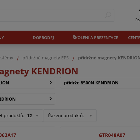
Po
NY
DOPRODEJ
ŠKOLENÍ A PREZENTACE
CENT
systémy
přídržné magnety EPS
přídržné magnety KENDRIO
magnety KENDRION
RION
přídrže 8500N KENDRION
ENDRION
et produktů
:
12
Řazení produktů
:
063A17
GTR048A07