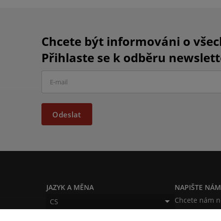
Chcete být informováni o vše
Přihlaste se k odběru newslett
Odeslat
JAZYK A MĚNA
NAPIŠTE NÁ
Chcete nám ně
CS
produktech n
CZK (Kč)