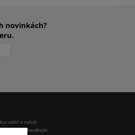
ch novinkách?
eru.
M
co sdělit o našich
ebo e-shopu? Neváhejte