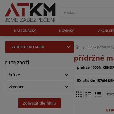
NAŠE ZNAČKY
NOVINKY
AKČNÍ CE
VYBERTE KATEGORII
EPS - požární 
přídržné 
FILTR ZBOŽÍ
přídrže 4000N KEND
ŠTÍTKY
EX přídrže 1570N K
VÝROBCE
Poč
Zobrazit dle filtru
GTR