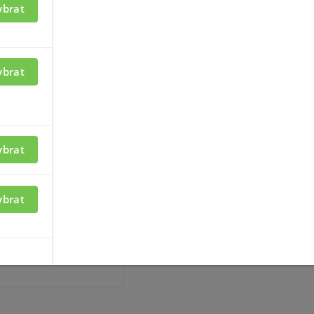
ybrat
ací je nutné být
Pro zobrazení informací je nutné b
přihlášený
ybrat
Z2575
ybrat
ybrat
ací je nutné být