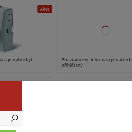
Akce
ací je nutné být
Pro zobrazení informací je nutné b
přihlášený
8A012006
GTR048A07800