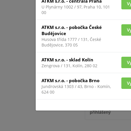
ATKM s.r.o. - centrála Praha
V
U Plynárny 1002 / 97, Praha 10, 101
00
Pro zobrazení inform
přihlášený
ATKM s.r.o. - pobočka České
V
Budějovice
Husova třída 1777 / 131, České
S
Budějovice, 370 05
ATKM s.r.o. - sklad Kolín
V
Zengrova / 131, Kolín, 280 02
ATKM s.r.o. - pobočka Brno
V
Jundrovská 1303 / 43, Brno - Komín,
624 00
Pro zobrazení inform
přihlášený