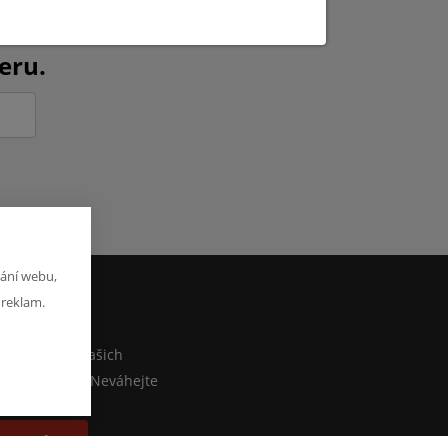
ch novinkách?
eru.
ání webu,
 reklam.
M
co sdělit o našich
ebo e-shopu? Neváhejte
at zprávu