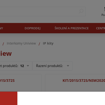
Po
NY
DOPRODEJ
ŠKOLENÍ A PREZENTACE
CENT
Interkomy Uniview
IP kity
view
et produktů
:
12
Řazení produktů
:
01S/372S
KIT/201S/372S/NSW202