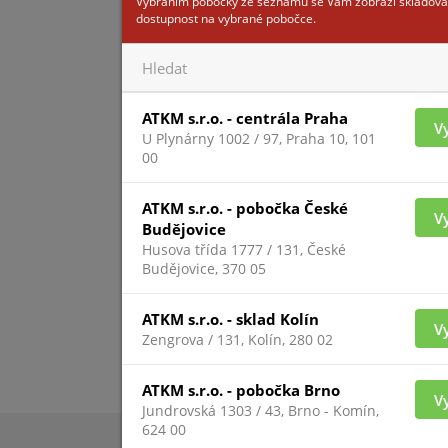
Vybráním pobočky ze seznamu se Vám zobrazí skladová
dostupnost na vybrané pobočce.
Pro zobrazení inform
ATKM s.r.o. - centrála Praha
V
přihlášený
U Plynárny 1002 / 97, Praha 10, 101
00
ATKM s.r.o. - pobočka České
V
Budějovice
Husova třída 1777 / 131, České
Budějovice, 370 05
ATKM s.r.o. - sklad Kolín
V
Zengrova / 131, Kolín, 280 02
ATKM s.r.o. - pobočka Brno
V
Jundrovská 1303 / 43, Brno - Komín,
624 00