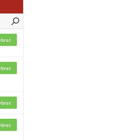
ací je nutné být
Pro zobrazení informací je nutné b
ybrat
přihlášený
ybrat
ybrat
ybrat