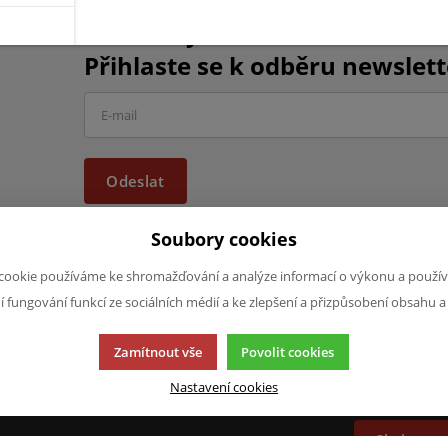
Chcete být informováni o vše
Přihlaste se k odběru newslett
Odeslat
Soubory cookies
cookie používáme ke shromažďování a analýze informací o výkonu a použív
ní fungování funkcí ze sociálních médií a ke zlepšení a přizpůsobení obsahu a
JAZYK A MĚNA
NAPIŠTE NÁ
Zamítnout vše
Povolit cookies
Chcete nám ně
CS
produktech n
Nastavení cookies
CZK (Kč)
napsat.
Chci naps