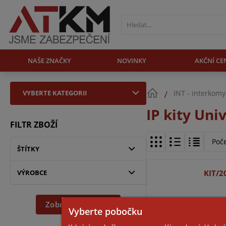
NAŠE ZNAČKY
NOVINKY
AKČNÍ CE
VYBERTE KATEGORII
INT - interkomy
IP kity Uni
FILTR ZBOŽÍ
Poč
ŠTÍTKY
VÝROBCE
KIT/2
Zobrazit dle filtru
Vyberte pobočku