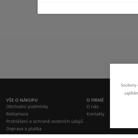
Soubory 
zajiště
VŠE O NÁKUPU
O FIRMĚ
Obchodní podmínky
O nás
Reklamace
Kontakty
Prohlášení o ochraně osobních údajů
Doprava a platba