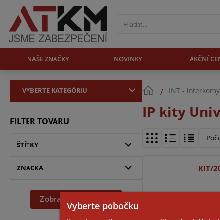
NAŠE ZNAČKY
NOVINKY
AKČNÍ CE
VYBERTE KATEGÓRIU
INT - interkomy
IP kity Uni
FILTER TOVARU
Poč
ŠTÍTKY
ZNAČKA
KIT/2
Zobraziť podľa filtra
Vyberte pobočku