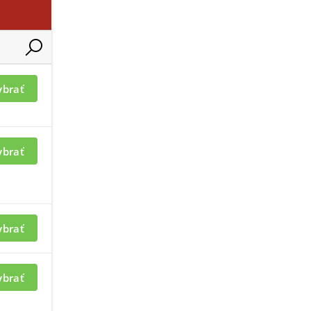
mácií je nutné byť
Pre zobrazenie informácií je nutné
ybrať
prihlásený
ybrať
ybrať
ybrať