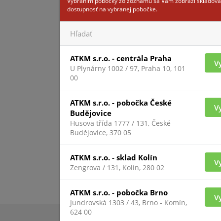
Vybraním pobočky zo zoznamu sa Vám zobrazí skladová
dostupnosť na vybranej pobočke.
Pre zobrazenie infor
ATKM s.r.o. - centrála Praha
V
prihlásený
U Plynárny 1002 / 97, Praha 10, 101
00
ATKM s.r.o. - pobočka České
V
Budějovice
Husova třída 1777 / 131, České
Budějovice, 370 05
ATKM s.r.o. - sklad Kolín
V
Zengrova / 131, Kolín, 280 02
ATKM s.r.o. - pobočka Brno
V
Jundrovská 1303 / 43, Brno - Komín,
624 00