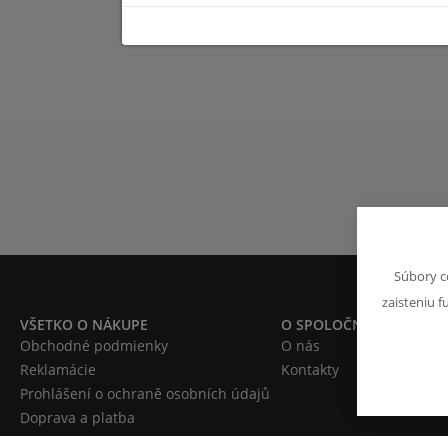
Súbory c
zaisteniu f
VŠETKO O NÁKUPE
O SPOLOČNOSTI
Obchodné podmienky
O nás
Reklamácie
Kontakty
Prohlášení o ochraně osobních údajů
Doprava a platba