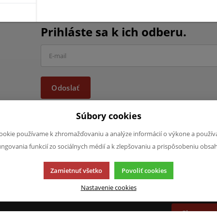
Chcete mať informácie o všet
Prihláste sa k ich odberu.
Odoslať
Súbory cookies
ookie používame k zhromažďovaniu a analýze informácií o výkone a použív
ungovania funkcií zo sociálnych médií a k zlepšovaniu a prispôsobeniu obsa
JAZYK A MENA
NAPÍŠTE NÁ
Zamietnuť všetko
Povoliť cookies
Chcete nám n
SK
produktoch a
Nastavenie cookies
CZK (Kč)
napísať.
Chcem na