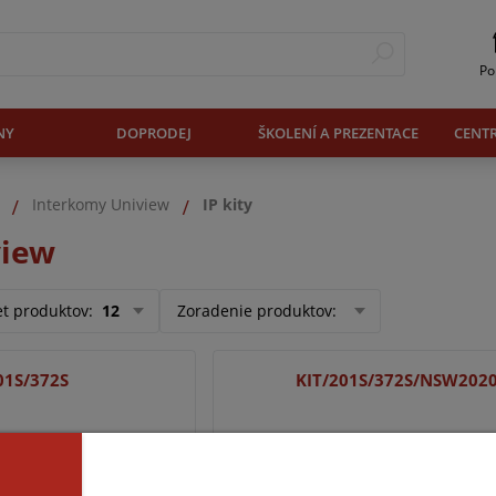
Po
NY
DOPRODEJ
ŠKOLENÍ A PREZENTACE
CENT
Interkomy Uniview
IP kity
view
et produktov
:
12
Zoradenie produktov
:
01S/372S
KIT/201S/372S/NSW202