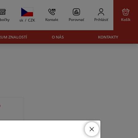
bočky
Kontakt
Porovnať
Prihlásiť
Košík
sk
/
CZK
RUM ZNALOSTÍ
O NÁS
KONTAKTY
0