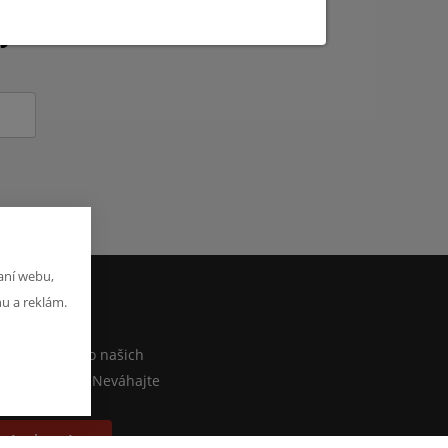
kých novinkách?
aní webu,
hu a reklám.
M
iečo povedať o našich
lebo e-shope? Neváhajte
písať správu