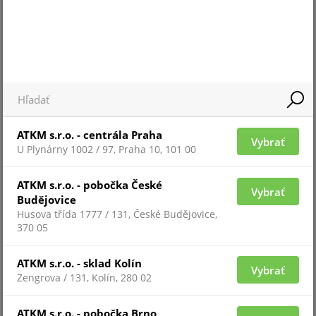
Pre zobrazenie informácií je nutné byť prihlásený
ATKM s.r.o. - centrála Praha
Vybrať
U Plynárny 1002 / 97, Praha 10, 101 00
BMH-THERMAL-7-V2
ATKM s.r.o. - pobočka České
Vybrať
Budějovice
Husova třída 1777 / 131, České Budějovice,
370 05
ATKM s.r.o. - sklad Kolín
Vybrať
Zengrova / 131, Kolín, 280 02
ATKM s.r.o. - pobočka Brno