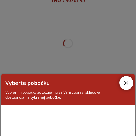
TNO-C3030TRA
Pre zobrazenie informácií je nutné byť prihlásený
Vyberte pobočku
Vybraním pobočky zo zoznamu sa Vám zobrazí skladová
dostupnosť na vybranej pobočke.
TNO-C3020TRA