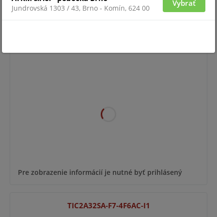
Vybrať
Jundrovská 1303 / 43, Brno - Komín, 624 00
Pre zobrazenie informácií je nutné byť prihlásený
TIC2A32SA-F3-4F4AC-I1
Pre zobrazenie informácií je nutné byť prihlásený
TIC2A32SA-F7-4F6AC-I1