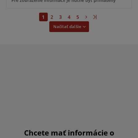
Pre zobrazenie informácií je nutné byť prihlásený
1
2
3
4
5
Načítať ďalšie
Chcete mať informácie o