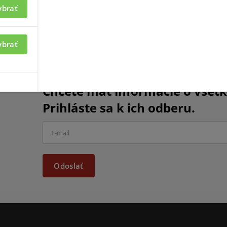
ybrať
ybrať
Chcete mať informácie o všet
Prihláste sa k ich odberu.
Odoslať