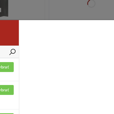
mácií je nutné byť
Pre zobrazenie informácií je nutné
prihlásený
-SZ202
EP-CSS201-Z-NB
ybrať
ybrať
mácií je nutné byť
Pre zobrazenie informácií je nutné
prihlásený