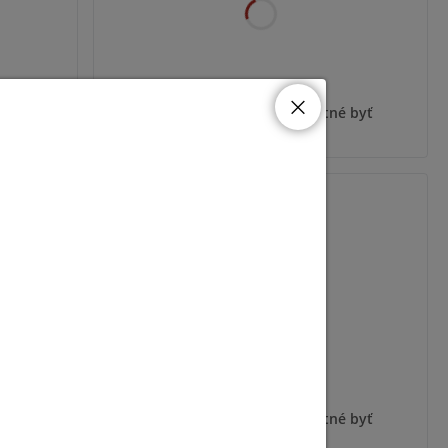
 byť
Pre zobrazenie informácií je nutné byť
prihlásený
EP-CS201-Z-NB
 byť
Pre zobrazenie informácií je nutné byť
prihlásený