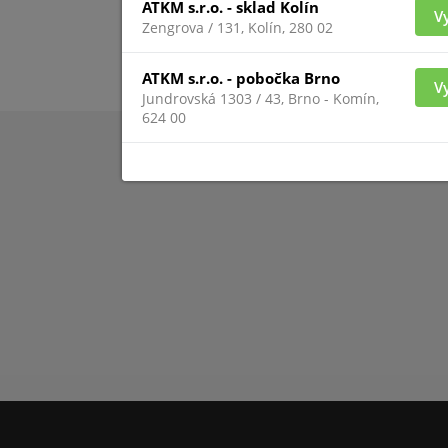
ATKM s.r.o. - sklad Kolín
V
Zengrova / 131, Kolín, 280 02
ATKM s.r.o. - pobočka Brno
V
Jundrovská 1303 / 43, Brno - Komín,
624 00