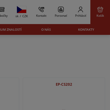
bočky
Kontakt
Porovnať
Prihlásiť
Košík
sk
/
CZK
RUM ZNALOSTÍ
O NÁS
KONTAKTY
EP-CS202