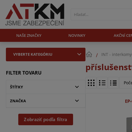
NAŠE ZNAČKY
NOVINKY
AKČNÍ CE
VYBERTE KATEGÓRIU
INT - interkomy
příslušens
FILTER TOVARU
Poč
ŠTÍTKY
ZNAČKA
EP
Zobraziť podľa filtra