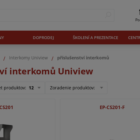
Po
NY
DOPRODEJ
ŠKOLENÍ A PREZENTACE
CENT
Interkomy Uniview
příslušenství interkomů
tví interkomů Uniview
et produktov
:
12
Zoradenie produktov
:
-CS201
EP-CS201-F