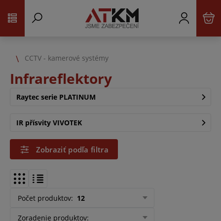
CCTV - kamerové systémy
Infrareflektory
Raytec serie PLATINUM
IR přísvity VIVOTEK
Zobraziť podľa filtra
Počet produktov
:
12
Zoradenie produktov
: