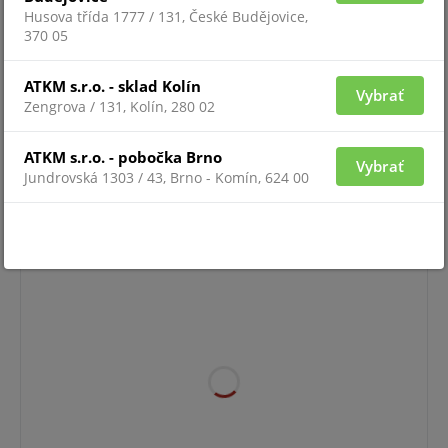
Husova třída 1777 / 131, České Budějovice,
370 05
ATKM s.r.o. - sklad Kolín
Vybrať
Zengrova / 131, Kolín, 280 02
ATKM s.r.o. - pobočka Brno
Vybrať
Pre zobrazenie informácií je nutné byť prihlásený
Jundrovská 1303 / 43, Brno - Komín, 624 00
CF24I8-2040