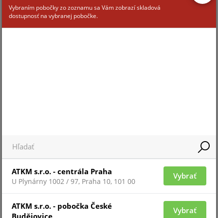
Vybraním pobočky zo zoznamu sa Vám zobrazí skladová
CA80I8-1040
dostupnosť na vybranej pobočke.
Pre zobrazenie informácií je nutné byť prihlásený
ATKM s.r.o. - centrála Praha
CA80I8-2040
Vybrať
U Plynárny 1002 / 97, Praha 10, 101 00
ATKM s.r.o. - pobočka České
Vybrať
Budějovice