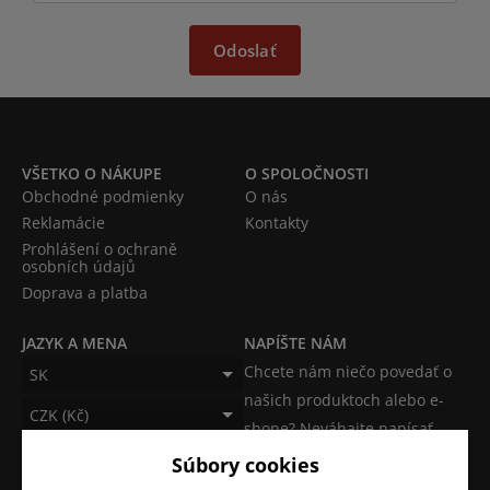
Odoslať
VŠETKO O NÁKUPE
O SPOLOČNOSTI
Obchodné podmienky
O nás
Reklamácie
Kontakty
Prohlášení o ochraně
osobních údajů
Doprava a platba
JAZYK A MENA
NAPÍŠTE NÁM
Chcete nám niečo povedať o
SK
našich produktoch alebo e-
CZK (Kč)
shope? Neváhajte napísať.
Súbory cookies
Chcem napísať správu