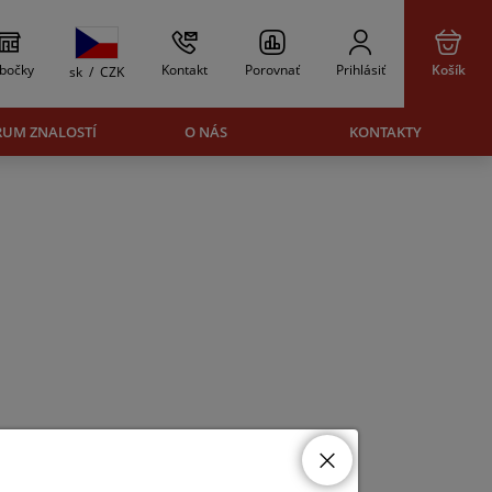
bočky
Kontakt
Porovnať
Prihlásiť
Košík
sk
/
CZK
RUM ZNALOSTÍ
O NÁS
KONTAKTY