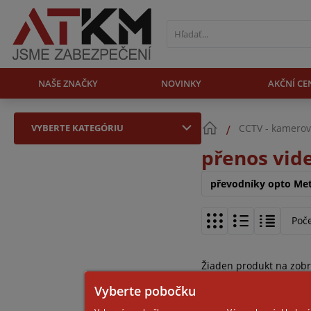
NAŠE ZNAČKY
NOVINKY
AKČNÍ CE
VYBERTE KATEGÓRIU
CCTV - kamerov
přenos vide
převodníky opto Met
Poč
Žiaden produkt na zob
Vyberte pobočku