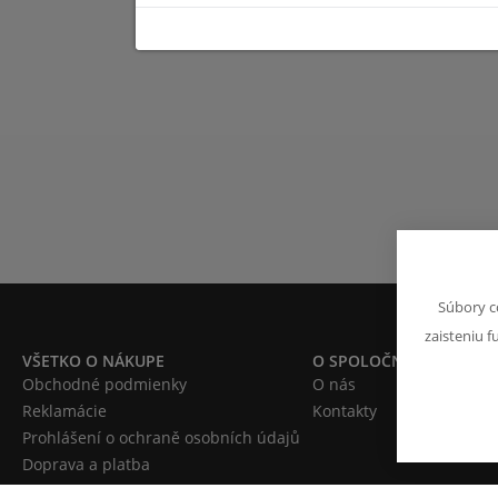
Súbory c
zaisteniu f
VŠETKO O NÁKUPE
O SPOLOČNOSTI
Obchodné podmienky
O nás
Reklamácie
Kontakty
Prohlášení o ochraně osobních údajů
Doprava a platba