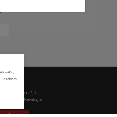
kých novinkách?
aní webu,
hu a reklám.
M
iečo povedať o našich
lebo e-shope? Neváhajte
písať správu