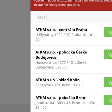
Vybraním pobočky zo zoznamu sa Vám zobrazí skladová
dostupnosť na vybranej pobočke.
ATKM s.r.o. - centrála Praha
V
U Plynárny 1002 / 97, Praha 10, 101
00
ATKM s.r.o. - pobočka České
V
Budějovice
Husova třída 1777 / 131, České
Budějovice, 370 05
ATKM s.r.o. - sklad Kolín
V
Zengrova / 131, Kolín, 280 02
ATKM s.r.o. - pobočka Brno
V
Jundrovská 1303 / 43, Brno - Komín,
624 00