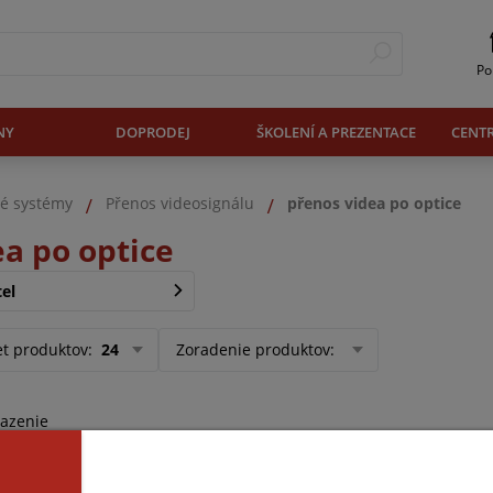
Po
NY
DOPRODEJ
ŠKOLENÍ A PREZENTACE
CENT
é systémy
Přenos videosignálu
přenos videa po optice
a po optice
el
et produktov
:
24
Zoradenie produktov
:
razenie