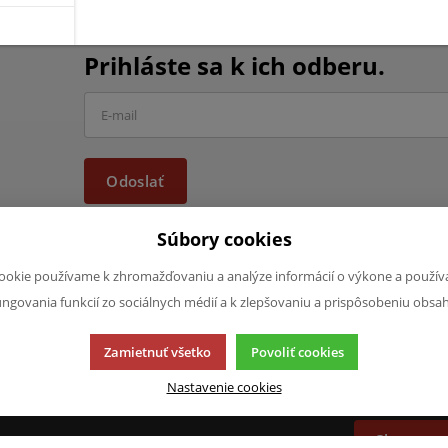
Chcete mať informácie o všet
Prihláste sa k ich odberu.
Odoslať
Súbory cookies
ookie používame k zhromažďovaniu a analýze informácií o výkone a použív
ungovania funkcií zo sociálnych médií a k zlepšovaniu a prispôsobeniu obsa
JAZYK A MENA
NAPÍŠTE NÁ
Zamietnuť všetko
Povoliť cookies
Chcete nám n
SK
produktoch a
Nastavenie cookies
CZK (Kč)
napísať.
Chcem na