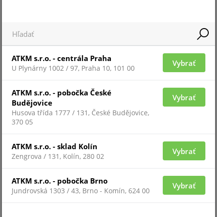
Pre zobrazenie informácií je nutné byť prihlásený
EF-550-C
ATKM s.r.o. - centrála Praha
Vybrať
U Plynárny 1002 / 97, Praha 10, 101 00
ATKM s.r.o. - pobočka České
Vybrať
Budějovice
Husova třída 1777 / 131, České Budějovice,
370 05
ATKM s.r.o. - sklad Kolín
Vybrať
Zengrova / 131, Kolín, 280 02
Pre zobrazenie informácií je nutné byť prihlásený
ATKM s.r.o. - pobočka Brno
Vybrať
Jundrovská 1303 / 43, Brno - Komín, 624 00
SH-540-CTC