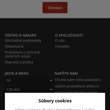
Odoslať
VŠETKO O NÁKUPE
O SPOLOČNOSTI
Obchodné podmienky
O nás
Reklamácie
Kontakty
Prohlášení o ochraně
osobních údajů
Doprava a platba
JAZYK A MENA
NAPÍŠTE NÁM
Chcete nám niečo povedať o
SK
našich produktoch alebo e-
CZK (Kč)
shope? Neváhajte napísať.
Súbory cookies
Chcem napísať správu
Súbory cookie používame k zhromažďovaniu a analýze