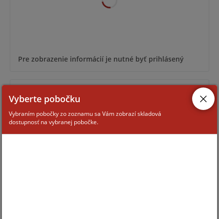
Pre zobrazenie informácií je nutné byť prihlásený
EF-550-SCP
Vyberte pobočku
Vybraním pobočky zo zoznamu sa Vám zobrazí skladová
dostupnosť na vybranej pobočke.