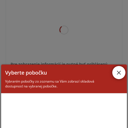
Pre zobrazenie informácií je nutné byť prihlásený
Vyberte pobočku
Vybraním pobočky zo zoznamu sa Vám zobrazí skladová
AWB-281913
dostupnosť na vybranej pobočke.