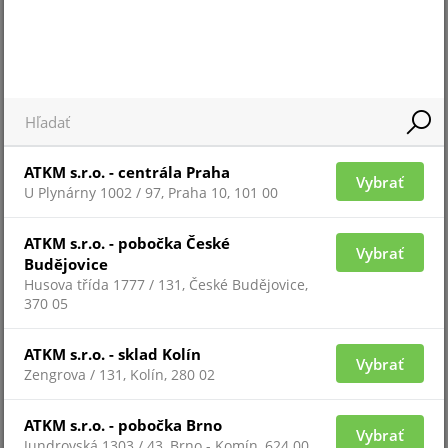
Pre zobrazenie informácií je nutné byť prihlásený
ATKM s.r.o. - centrála Praha
AWB-382813
Vybrať
U Plynárny 1002 / 97, Praha 10, 101 00
ATKM s.r.o. - pobočka České
Vybrať
Budějovice
Husova třída 1777 / 131, České Budějovice,
370 05
ATKM s.r.o. - sklad Kolín
Vybrať
Zengrova / 131, Kolín, 280 02
ATKM s.r.o. - pobočka Brno
Vybrať
Pre zobrazenie informácií je nutné byť prihlásený
Jundrovská 1303 / 43, Brno - Komín, 624 00