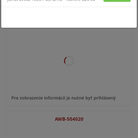
AWB-403020
Pre zobrazenie informácií je nutné byť prihlásený
AWB-504020