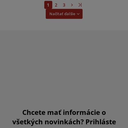
1
2
3
Načítať ďalšie
Chcete mať informácie o
všetkých novinkách? Prihláste