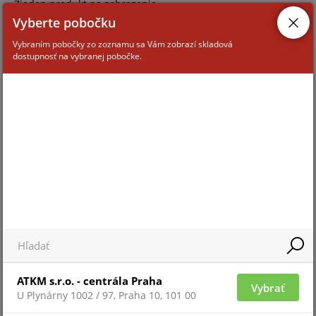
Žiaden produkt na zobrazenie
Vyberte pobočku
Vybraním pobočky zo zoznamu sa Vám zobrazí skladová
dostupnosť na vybranej pobočke.
ATKM s.r.o. - centrála Praha
Vybrať
U Plynárny 1002 / 97, Praha 10, 101 00