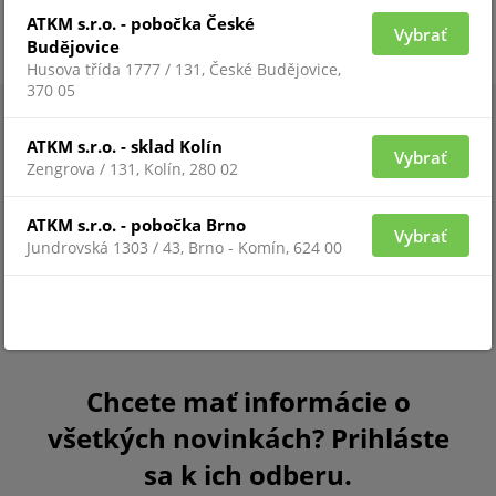
ATKM s.r.o. - pobočka České
Vybrať
Budějovice
Husova třída 1777 / 131, České Budějovice,
370 05
ATKM s.r.o. - sklad Kolín
Vybrať
Zengrova / 131, Kolín, 280 02
ATKM s.r.o. - pobočka Brno
Vybrať
Jundrovská 1303 / 43, Brno - Komín, 624 00
Chcete mať informácie o
všetkých novinkách? Prihláste
sa k ich odberu.