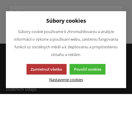
Súbory cookies
Odoslať
Súbory cookie používame k zhromažďovaniu a analýze
informácií o výkone a používaní webu, zaisteniu fungovania
funkcií zo sociálnych médií a k zlepšovaniu a prispôsobeniu
obsahu a reklám.
VŠETKO O NÁKUPE
O SPOLOČNOSTI
Zamietnuť všetko
Povoliť cookies
Obchodné podmienky
O nás
Reklamácie
Kontakty
Nastavenie cookies
Prohlášení o ochraně
osobních údajů
Doprava a platba
JAZYK A MENA
NAPÍŠTE NÁM
Chcete nám niečo povedať o
SK
našich produktoch alebo e-
CZK (Kč)