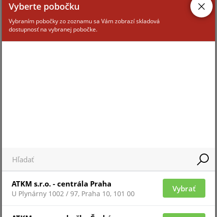
Vyberte pobočku
Vybraním pobočky zo zoznamu sa Vám zobrazí skladová
dostupnosť na vybranej pobočke.
Pre zobrazenie informácií je nutné byť prihlásený
HIKCENTRAL-P-ACS/BASE
ATKM s.r.o. - centrála Praha
Vybrať
U Plynárny 1002 / 97, Praha 10, 101 00
Pre zobrazenie informácií je nutné byť prihlásený