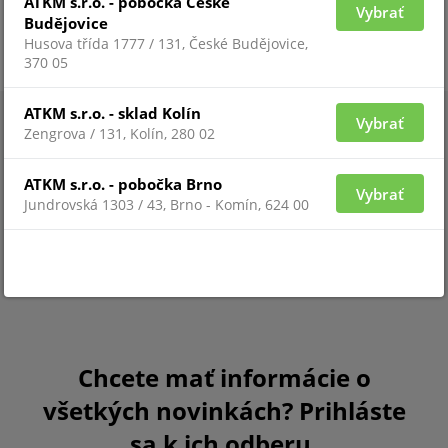
ATKM s.r.o. - pobočka České
Vybrať
Budějovice
Husova třída 1777 / 131, České Budějovice,
370 05
ATKM s.r.o. - sklad Kolín
Vybrať
Zengrova / 131, Kolín, 280 02
ATKM s.r.o. - pobočka Brno
Vybrať
Jundrovská 1303 / 43, Brno - Komín, 624 00
Chcete mať informácie o
všetkých novinkách? Prihláste
sa k ich odberu.