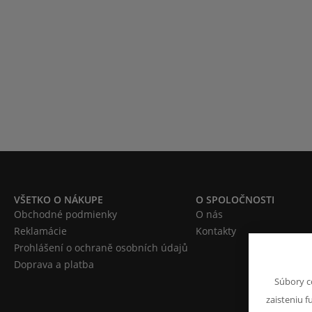
VŠETKO O NÁKUPE
O SPOLOČNOSTI
Obchodné podmienky
O nás
Reklamácie
Kontakty
Prohlášení o ochraně osobních údajů
Doprava a platba
Súbory c
zaisteniu f