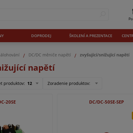
Po
NY
DOPRODEJ
ŠKOLENÍ A PREZENTACE
CENT
zálohování
DC/DC měniče napětí
zvyšující/snižující napětí
nižující napětí
et produktov
:
12
Zoradenie produktov
:
DC-20SE
DC/DC-50SE-SEP