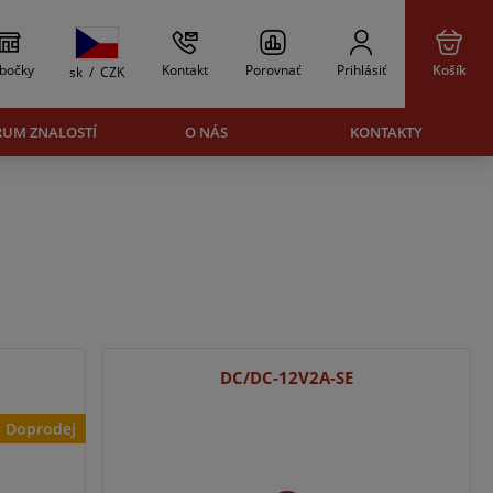
bočky
Kontakt
Porovnať
Prihlásiť
Košík
sk
/
CZK
RUM ZNALOSTÍ
O NÁS
KONTAKTY
DC/DC-12V2A-SE
Doprodej