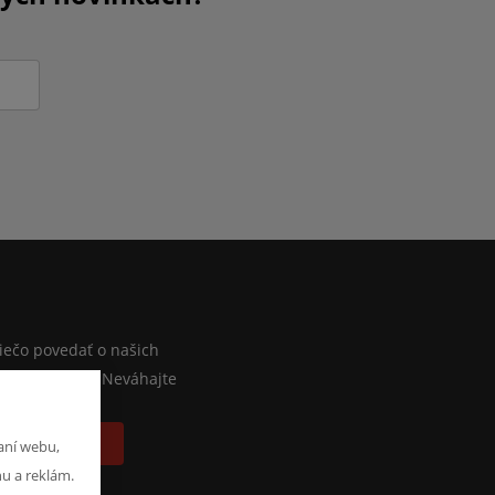
M
iečo povedať o našich
lebo e-shope? Neváhajte
písať správu
aní webu,
hu a reklám.