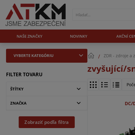
NAŠE ZNAČKY
NOVINKY
AKČNÍ CE
VYBERTE KATEGÓRIU
ZDR - zdroje a 
zvyšující/s
FILTER TOVARU
Poč
ŠTÍTKY
ZNAČKA
DC/
Zobraziť podľa filtra