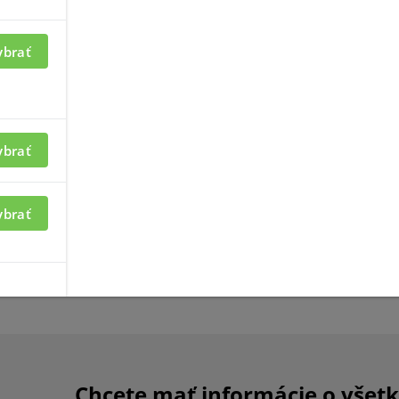
140-UN1-OF
AVIC-50-120-OF
ybrať
ybrať
ybrať
mácií je nutné byť
Pre zobrazenie informácií je nutné
prihlásený
Chcete mať informácie o všet