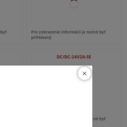
 byť
Pre zobrazenie informácií je nutné byť
prihlásený
DC/DC-24V2A-SE
 byť
Pre zobrazenie informácií je nutné byť
prihlásený