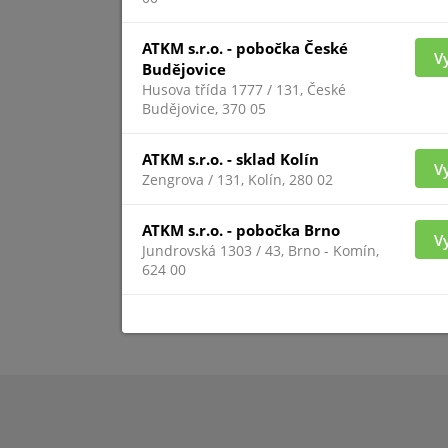
ATKM s.r.o. - pobočka České
LVUPS-
V
Budějovice
Husova třída 1777 / 131, České
Budějovice, 370 05
ATKM s.r.o. - sklad Kolín
V
Zengrova / 131, Kolín, 280 02
ATKM s.r.o. - pobočka Brno
V
Jundrovská 1303 / 43, Brno - Komín,
624 00
Pre zobrazenie infor
prihlásený