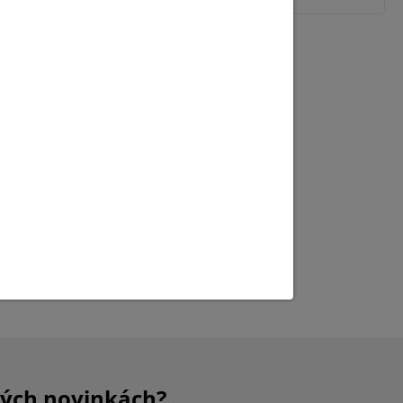
 byť
kých novinkách?