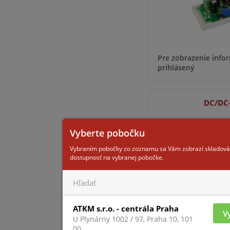
Pre zobrazenie infor
prihlásený
DC/DC
Vyberte pobočku
Vybraním pobočky zo zoznamu sa Vám zobrazí skladová
dostupnosť na vybranej pobočke.
ATKM s.r.o. - centrála Praha
V
Pre zobrazenie infor
U Plynárny 1002 / 97, Praha 10, 101
prihlásený
00