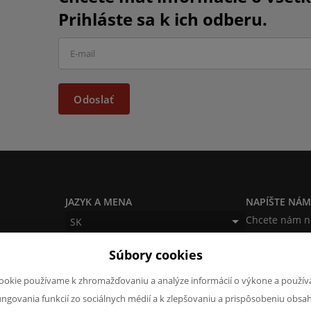
Prihláste sa k ich odberu.
Odoslať
JAZYK A MENA
NAPÍŠTE NÁ
Chcete nám n
SK
produktoch a
CZK (Kč)
Súbory cookies
napísať.
Chcem na
ookie používame k zhromažďovaniu a analýze informácií o výkone a použív
ungovania funkcií zo sociálnych médií a k zlepšovaniu a prispôsobeniu obsa