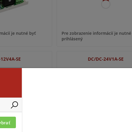
mácií je nutné byť
Pre zobrazenie informácií je nutné
prihlásený
-12V4A-SE
DC/DC-24V1A-SE
ybrať
mácií je nutné byť
Pre zobrazenie informácií je nutné
prihlásený