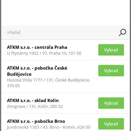
ATKM s.r.o. - centrála Praha
Vybrať
U Plynárny 1002 / 97, Praha 10, 101 00
ATKM s.r.o. - pobočka České
Pre zobrazenie informácií je nutné byť prihlásený
Vybrať
Budějovice
Husova třída 1777 / 131, České Budějovice,
370 05
EL160/65/20
ATKM s.r.o. - sklad Kolín
Vybrať
Zengrova / 131, Kolín, 280 02
ATKM s.r.o. - pobočka Brno
Vybrať
Jundrovská 1303 / 43, Brno - Komín, 624 00