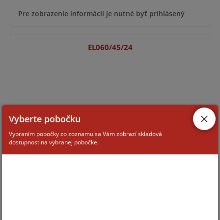
Pre zobrazenie informácií je nutné byť prihlásený
EL060/45/24
Vyberte pobočku
Vybraním pobočky zo zoznamu sa Vám zobrazí skladová
dostupnosť na vybranej pobočke.
Pre zobrazenie informácií je nutné byť prihlásený
EL160/55/20