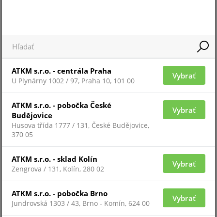
Pre zobrazenie informácií je nutné byť prihlásený
APT-4-11-CA1
ATKM s.r.o. - centrála Praha
Vybrať
U Plynárny 1002 / 97, Praha 10, 101 00
ATKM s.r.o. - pobočka České
Vybrať
Budějovice
Husova třída 1777 / 131, České Budějovice,
370 05
ATKM s.r.o. - sklad Kolín
Vybrať
Zengrova / 131, Kolín, 280 02
Pre zobrazenie informácií je nutné byť prihlásený
ATKM s.r.o. - pobočka Brno
Vybrať
Jundrovská 1303 / 43, Brno - Komín, 624 00