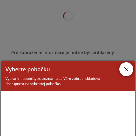
Pre zobrazenie informácií je nutné byť prihlásený
Vyberte pobočku
AW-GEL-105A-110
Vybraním pobočky zo zoznamu sa Vám zobrazí skladová
dostupnosť na vybranej pobočke.