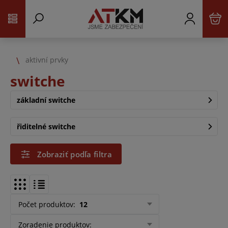
aktivní prvky
switche
základní switche
řiditelné switche
Zobraziť podľa filtra
Počet produktov
:
12
Zoradenie produktov
: