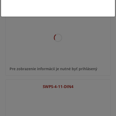
ASW-3-10
Pre zobrazenie informácií je nutné byť prihlásený
SWPS-4-11-DIN4