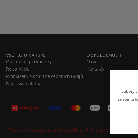
VŠETKO O NÁKUPE
O SPOLOČNOSTI
Obchodné podmienky
O nás
Reklamácie
Kontakty
Prohlášení o ochraně osobních údajů
Doprava a platba
Súbory c
zaisteniu f
Táto stránka používa súbory cookies. Kliknite pre viac informáci