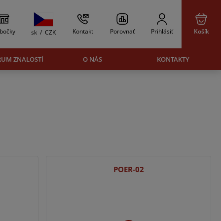
bočky
Kontakt
Porovnať
Prihlásiť
Košík
sk
/
CZK
RUM ZNALOSTÍ
O NÁS
KONTAKTY
POER-02