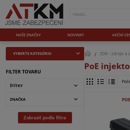
NAŠE ZNAČKY
NOVINKY
AKČNÍ CE
VYBERTE KATEGÓRIU
ZDR - zdroje a 
PoE injekto
FILTER TOVARU
Poč
ŠTÍTKY
ZNAČKA
POE
Zobraziť podľa filtra