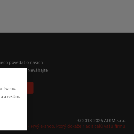
M
iečo povedať o našich
lebo e-shope? Neváhajte
písať správu
aní webu,
hu a reklám.
© 2013-2026 ATKM s.r.o.
K2 e-shop - Prvý e-shop, ktorý dokáže riadiť celú vašu firmu.