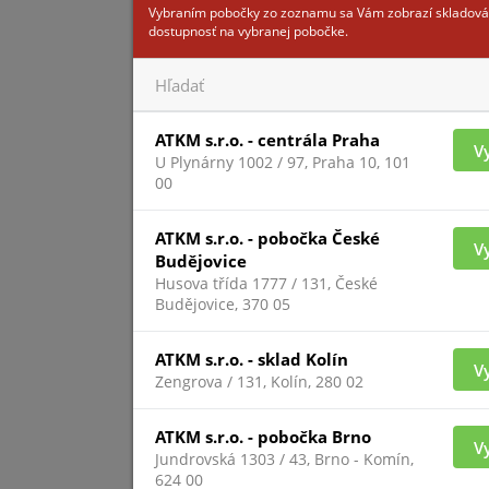
Vybraním pobočky zo zoznamu sa Vám zobrazí skladová
dostupnosť na vybranej pobočke.
LR100
ATKM s.r.o. - centrála Praha
V
U Plynárny 1002 / 97, Praha 10, 101
00
ATKM s.r.o. - pobočka České
V
Budějovice
Husova třída 1777 / 131, České
Pre zobrazenie infor
Budějovice, 370 05
prihlásený
ATKM s.r.o. - sklad Kolín
V
Zengrova / 131, Kolín, 280 02
SDIP
ATKM s.r.o. - pobočka Brno
V
Jundrovská 1303 / 43, Brno - Komín,
624 00