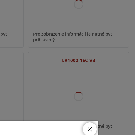
 byť
Pre zobrazenie informácií je nutné byť
prihlásený
LR1002-1EC-V3
 byť
Pre zobrazenie informácií je nutné byť
prihlásený