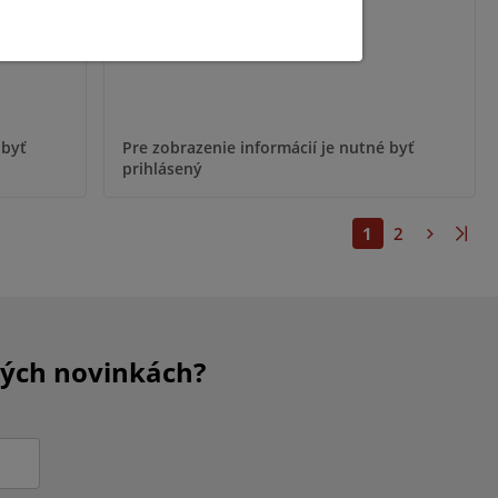
 byť
Pre zobrazenie informácií je nutné byť
prihlásený
1
2
kých novinkách?