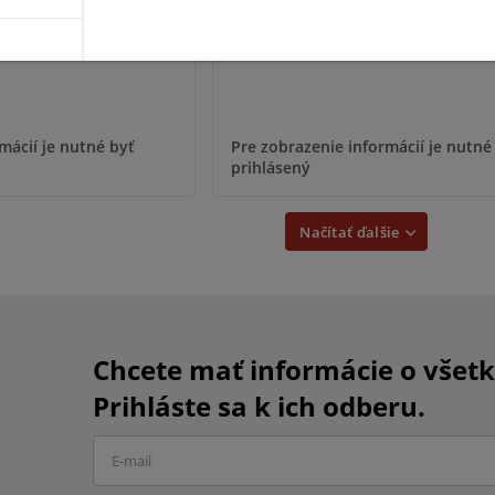
mácií je nutné byť
Pre zobrazenie informácií je nutné
prihlásený
Načítať ďalšie
Chcete mať informácie o všet
Prihláste sa k ich odberu.