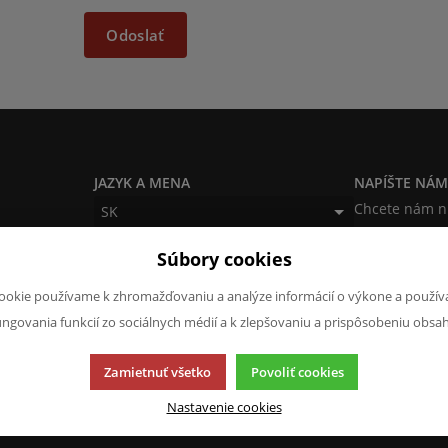
Odoslať
JAZYK A MENA
NAPÍŠTE NÁ
Chcete nám n
SK
produktoch a
CZK (Kč)
Súbory cookies
napísať.
Chcem na
ookie používame k zhromažďovaniu a analýze informácií o výkone a použív
ungovania funkcií zo sociálnych médií a k zlepšovaniu a prispôsobeniu obsa
Zamietnuť všetko
Povoliť cookies
Nastavenie cookies
í.