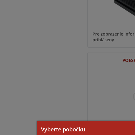
Pre zobrazenie infor
prihlásený
POES
Pre zobrazenie infor
Vyberte pobočku
prihlásený