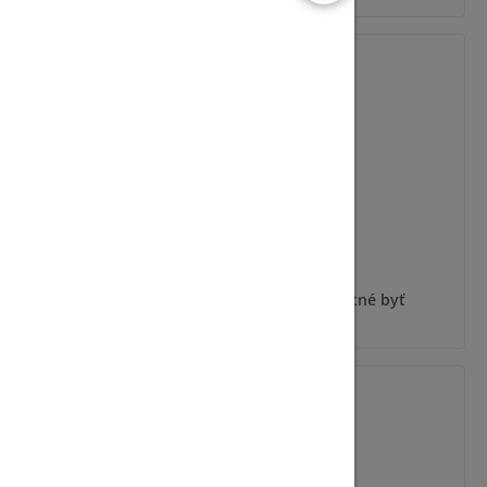
SDIP-12-124
 byť
Pre zobrazenie informácií je nutné byť
prihlásený
SDIP-40-120