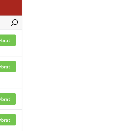
2-1ET-V3
IPM-90-550
ybrať
ybrať
mácií je nutné byť
Pre zobrazenie informácií je nutné
prihlásený
ybrať
-12-240
SDIP-20-AD0
ybrať