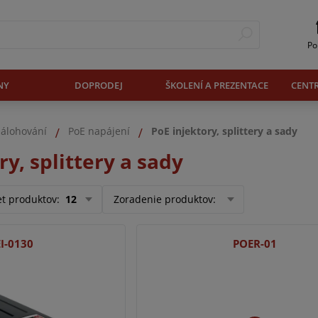
Po
NY
DOPRODEJ
ŠKOLENÍ A PREZENTACE
CENT
zálohování
PoE napájení
PoE injektory, splittery a sady
ry, splittery a sady
et produktov
:
12
Zoradenie produktov
:
I-0130
POER-01