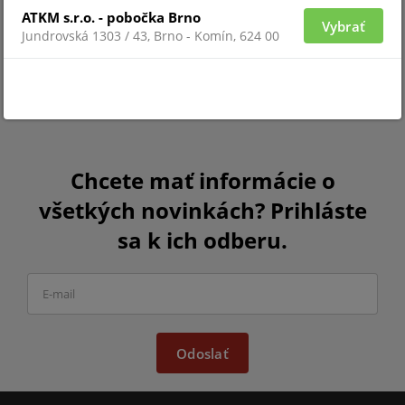
ATKM s.r.o. - pobočka Brno
Vybrať
Jundrovská 1303 / 43, Brno - Komín, 624 00
Chcete mať informácie o
všetkých novinkách? Prihláste
sa k ich odberu.
Odoslať