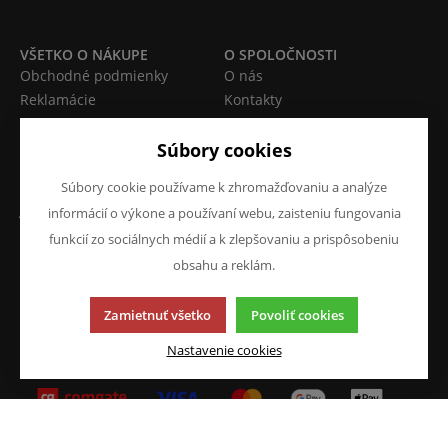
VŠETKO O NÁKUPE
O SPOLOČNOSTI
Obchodné podmienky
O nás
Reklamácie
Kontakty
Prohlášení o ochraně
osobních údajů
Súbory cookies
Doprava a platba
Súbory cookie používame k zhromažďovaniu a analýze
JAZYK A MENA
NAPÍŠTE NÁM
informácií o výkone a používaní webu, zaisteniu fungovania
Chcete nám niečo povedať o
SK
funkcií zo sociálnych médií a k zlepšovaniu a prispôsobeniu
našich produktoch alebo e-
obsahu a reklám.
CZK (Kč)
shope? Neváhajte napísať.
Zamietnuť všetko
Povoliť cookies
Chcem napísať správu
Nastavenie cookies