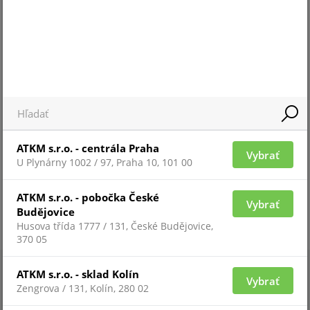
Pre zobrazenie informácií je nutné byť prihlásený
ATKM s.r.o. - centrála Praha
Vybrať
U Plynárny 1002 / 97, Praha 10, 101 00
ATKM s.r.o. - pobočka České
Vybrať
Budějovice
Husova třída 1777 / 131, České Budějovice,
370 05
ATKM s.r.o. - sklad Kolín
Vybrať
Zengrova / 131, Kolín, 280 02