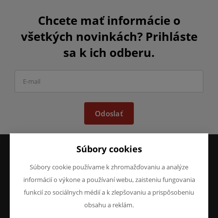
Chcete mať informácie o
všetkých novinkách? Prihláste
sa k ich odberu.
Odoslať
Súbory cookies
Súbory cookie používame k zhromažďovaniu a analýze
VŠETKO O NÁKUPE
O SPOLOČNOSTI
Obchodné podmienky
O nás
informácií o výkone a používaní webu, zaisteniu fungovania
Reklamácie
Kontakty
funkcií zo sociálnych médií a k zlepšovaniu a prispôsobeniu
Prohlášení o ochraně
obsahu a reklám.
osobních údajů