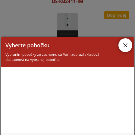
DS-KB2411-IM
Doprodej
Vyberte pobočku
Vybraním pobočky zo zoznamu sa Vám zobrazí skladová
dostupnosť na vybranej pobočke.
Pre zobrazenie informácií je nutné byť prihlásený