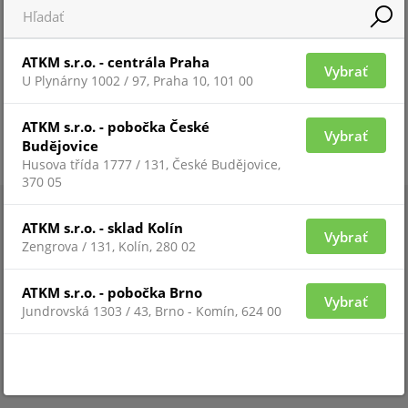
ATKM s.r.o. - centrála Praha
Vybrať
U Plynárny 1002 / 97, Praha 10, 101 00
ATKM s.r.o. - pobočka České
Vybrať
Budějovice
Husova třída 1777 / 131, České Budějovice,
370 05
ATKM s.r.o. - sklad Kolín
Vybrať
Zengrova / 131, Kolín, 280 02
ATKM s.r.o. - pobočka Brno
Vybrať
Jundrovská 1303 / 43, Brno - Komín, 624 00