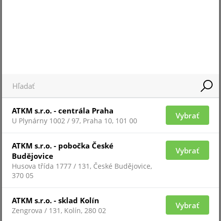
Pre zobrazenie informácií je nutné byť prihlásený
ATKM s.r.o. - centrála Praha
Vybrať
U Plynárny 1002 / 97, Praha 10, 101 00
SA-32400AHD-2(2U)
ATKM s.r.o. - pobočka České
Vybrať
Budějovice
Doprodej
Husova třída 1777 / 131, České Budějovice,
370 05
ATKM s.r.o. - sklad Kolín
Vybrať
Zengrova / 131, Kolín, 280 02