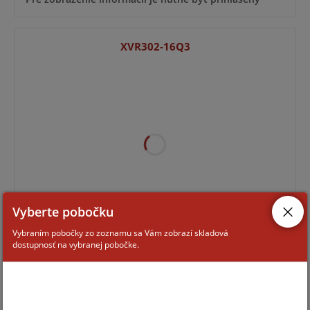
XVR302-16Q3
Vyberte pobočku
Pre zobrazenie informácií je nutné byť prihlásený
Vybraním pobočky zo zoznamu sa Vám zobrazí skladová
dostupnosť na vybranej pobočke.
SH-8100A5N-8L(1U)-V2