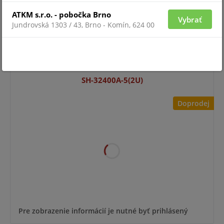
ATKM s.r.o. - pobočka Brno
Vybrať
Jundrovská 1303 / 43, Brno - Komín, 624 00
Pre zobrazenie informácií je nutné byť prihlásený
SH-32400A-5(2U)
Doprodej
Pre zobrazenie informácií je nutné byť prihlásený