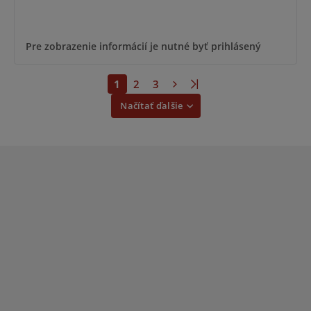
Pre zobrazenie informácií je nutné byť prihlásený
1
2
3
Načítať ďalšie