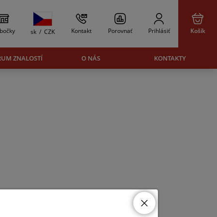
bočky
Kontakt
Porovnať
Prihlásiť
Košík
sk
/
CZK
RUM ZNALOSTÍ
O NÁS
KONTAKTY