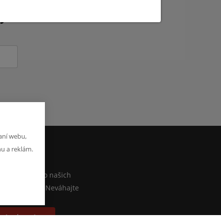
kých novinkách?
aní webu,
hu a reklám.
M
iečo povedať o našich
lebo e-shope? Neváhajte
písať správu