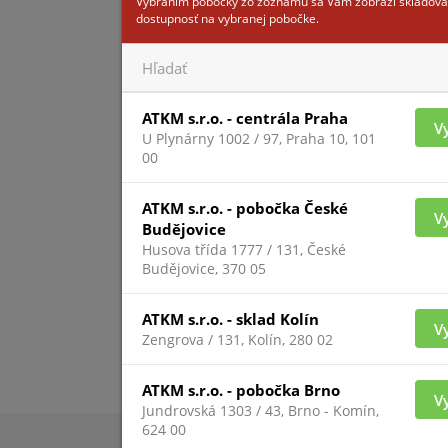
Vybraním pobočky zo zoznamu sa Vám zobrazí skladová
dostupnosť na vybranej pobočke.
ATKM s.r.o. - centrála Praha
V
U Plynárny 1002 / 97, Praha 10, 101
00
ATKM s.r.o. - pobočka České
V
Budějovice
Husova třída 1777 / 131, České
Budějovice, 370 05
ATKM s.r.o. - sklad Kolín
V
Zengrova / 131, Kolín, 280 02
ATKM s.r.o. - pobočka Brno
V
Jundrovská 1303 / 43, Brno - Komín,
624 00