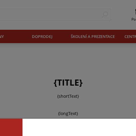
Po
NY
DOPRODEJ
ŠKOLENÍ A PREZENTACE
CENT
{TITLE}
{shortText}
{longText}