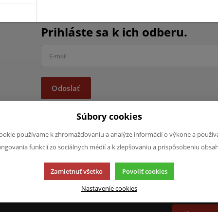
Chcete mať informácie o všet
Prihláste sa k ich odberu.
Odoslať
Súbory cookies
ookie používame k zhromažďovaniu a analýze informácií o výkone a použív
ungovania funkcií zo sociálnych médií a k zlepšovaniu a prispôsobeniu obsa
JAZYK A MENA
NAPÍŠTE NÁ
Zamietnuť všetko
Povoliť cookies
Chcete nám n
SK
produktoch a
Nastavenie cookies
CZK (Kč)
napísať.
Chcem na