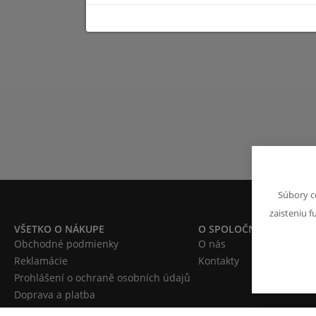
Súbory c
zaisteniu f
VŠETKO O NÁKUPE
O SPOLOČNOSTI
Obchodné podmienky
O nás
Reklamácie
Kontakty
Prohlášení o ochraně osobních údajů
Doprava a platba