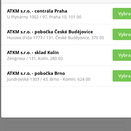
ATKM s.r.o. - centrála Praha
Vybra
U Plynárny 1002 / 97, Praha 10, 101 00
Pre zobrazenie informácií je nutné byť prihlásený
ATKM s.r.o. - pobočka České Budějovice
Vybra
Husova třída 1777 / 131, České Budějovice, 370 05
VTH5221DW-S2
ATKM s.r.o. - sklad Kolín
Vybra
Zengrova / 131, Kolín, 280 02
ATKM s.r.o. - pobočka Brno
Vybra
Jundrovská 1303 / 43, Brno - Komín, 624 00
Pre zobrazenie informácií je nutné byť prihlásený