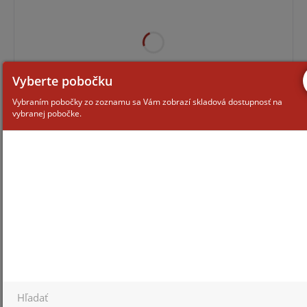
Vyberte pobočku
Vybraním pobočky zo zoznamu sa Vám zobrazí skladová dostupnosť na
vybranej pobočke.
Pre zobrazenie informácií je nutné byť prihlásený
VTH5221D-S2