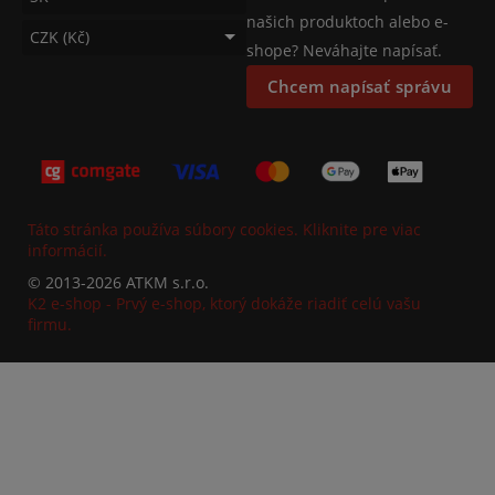
našich produktoch alebo e-
CZK (Kč)
shope? Neváhajte napísať.
Chcem napísať správu
Táto stránka používa súbory cookies. Kliknite pre viac
informácií.
© 2013-2026 ATKM s.r.o.
K2 e-shop - Prvý e-shop, ktorý dokáže riadiť celú vašu
firmu.