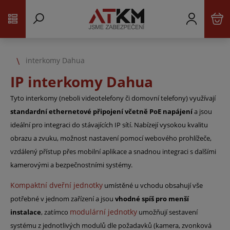
interkomy Dahua
IP interkomy Dahua
Tyto interkomy (neboli videotelefony či domovní telefony) využívají
standardní ethernetové připojení včetně PoE napájení
a jsou
ideální pro integraci do stávajících IP sítí. Nabízejí vysokou kvalitu
obrazu a zvuku, možnost nastavení pomocí webového prohlížeče,
vzdálený přístup přes mobilní aplikace a snadnou integraci s dalšími
kamerovými a bezpečnostními systémy.
Kompaktní dveřní jednotky
umístěné u vchodu obsahují vše
potřebné v jednom zařízení a jsou
vhodné spíš pro menší
modulární jednotky
instalace
, zatímco
umožňují sestavení
systému z jednotlivých modulů dle požadavků (kamera, zvonková