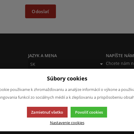
Odoslať
JAZYK A MENA
NAPÍŠTE NÁ
Chcete nám n
SK
produktoch a
CZK (Kč)
Súbory cookies
napísať.
Chcem na
ookie používame k zhromažďovaniu a analýze informácií o výkone a použív
ungovania funkcií zo sociálnych médií a k zlepšovaniu a prispôsobeniu obsa
Zamietnuť všetko
Povoliť cookies
Nastavenie cookies
í.