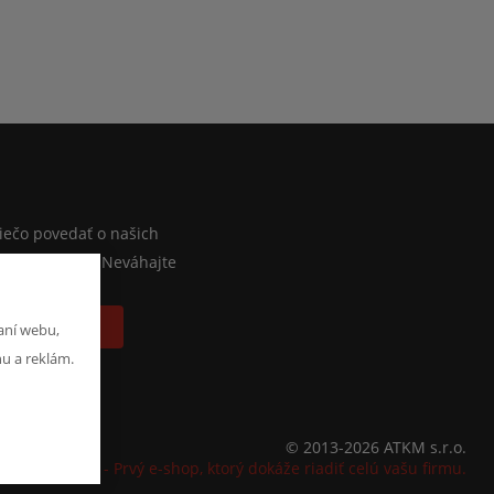
M
iečo povedať o našich
lebo e-shope? Neváhajte
písať správu
aní webu,
hu a reklám.
© 2013-2026 ATKM s.r.o.
K2 e-shop - Prvý e-shop, ktorý dokáže riadiť celú vašu firmu.