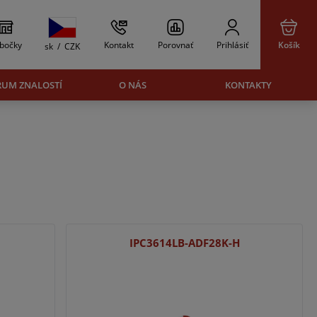
bočky
Kontakt
Porovnať
Prihlásiť
Košík
sk
/
CZK
RUM ZNALOSTÍ
O NÁS
KONTAKTY
IPC3614LB-ADF28K-H