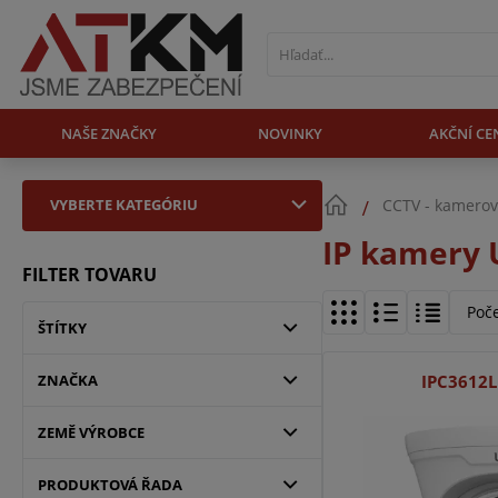
NAŠE ZNAČKY
NOVINKY
AKČNÍ CE
VYBERTE KATEGÓRIU
CCTV - kamerov
IP kamery 
FILTER TOVARU
Poč
ŠTÍTKY
ZNAČKA
IPC3612
ZEMĚ VÝROBCE
PRODUKTOVÁ ŘADA