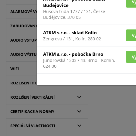
V
Budějovice
Husova třída 1777 / 131, České
ALARMOVÝ VÝSTUP
Budějovice, 370 05
ZABUDOVANÝ MIKROFON
ATKM s.r.o. - sklad Kolín
V
Zengrova / 131, Kolín, 280 02
AUDIO VSTUP
Pre zobrazenie infor
prihlásený
ATKM s.r.o. - pobočka Brno
AUDIO VÝSTUP
V
Jundrovská 1303 / 43, Brno - Komín,
624 00
WIFI
ROZLIŠENÍ HORIZONTÁLNÍ
ROZLIŠENÍ VERTIKÁLNÍ
CERTIFIKACE A NORMY
SPECIÁLNÍ VLASTNOSTI