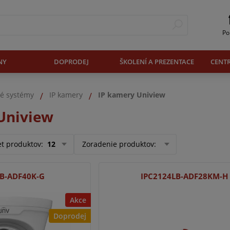
Po
NY
DOPRODEJ
ŠKOLENÍ A PREZENTACE
CENT
é systémy
IP kamery
IP kamery Uniview
Uniview
et produktov
:
12
Zoradenie produktov
:
LB-ADF40K-G
IPC2124LB-ADF28KM-H
Akce
Doprodej