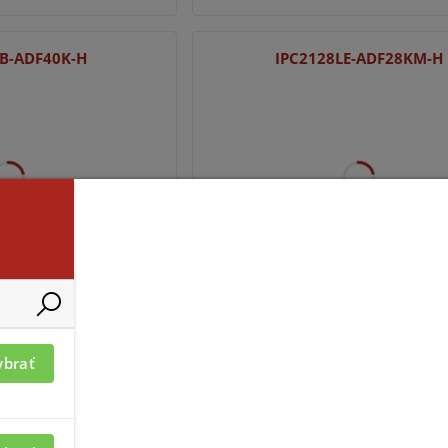
LB-ADF40K-H
IPC2128LE-ADF28KM-H
mácií je nutné byť
Pre zobrazenie informácií je nutné
prihlásený
B-ADF28KM-I0
IPC3608SB-ADF16KM-I0
ybrať
Akce