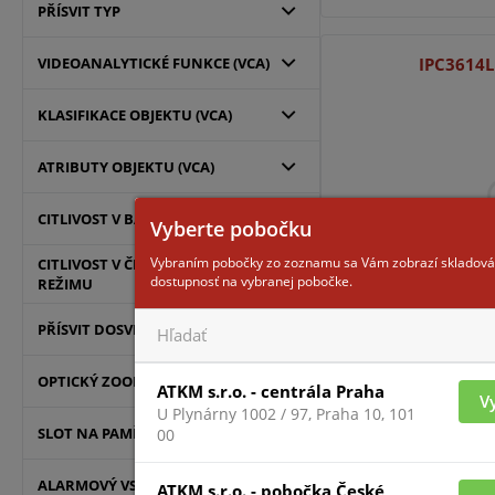
PŘÍSVIT TYP
IPC3614
VIDEOANALYTICKÉ FUNKCE (VCA)
KLASIFIKACE OBJEKTU (VCA)
ATRIBUTY OBJEKTU (VCA)
CITLIVOST V BAREVNÉM REŽIMU
Vyberte pobočku
Vybraním pobočky zo zoznamu sa Vám zobrazí skladová
CITLIVOST V ČERNOBÍLÉM
dostupnosť na vybranej pobočke.
REŽIMU
Pre zobrazenie infor
prihlásený
PŘÍSVIT DOSVIT
OPTICKÝ ZOOM
ATKM s.r.o. - centrála Praha
IPC3612S
V
U Plynárny 1002 / 97, Praha 10, 101
SLOT NA PAMĚŤOVOU KARTU
00
ALARMOVÝ VSTUP
ATKM s.r.o. - pobočka České