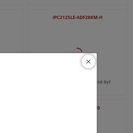
IPC2125LE-ADF28KM-H
 byť
Pre zobrazenie informácií je nutné byť
prihlásený
IPC262EB-HDX10K-I0