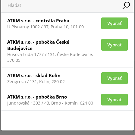
ATKM s.r.o. - centrála Praha
Vybrať
U Plynárny 1002 / 97, Praha 10, 101 00
ATKM s.r.o. - pobočka České
Vybrať
Budějovice
Husova třída 1777 / 131, České Budějovice,
370 05
ATKM s.r.o. - sklad Kolín
Vybrať
Zengrova / 131, Kolín, 280 02
ATKM s.r.o. - pobočka Brno
Vybrať
Jundrovská 1303 / 43, Brno - Komín, 624 00