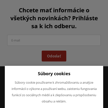
Chcete mať informácie o
všetkých novinkách? Prihláste
sa k ich odberu.
Odoslať
Súbory cookies
Súbory cookie používame k zhromažďovaniu a analýze
VŠETKO O NÁKUPE
O SPOLOČNOSTI
Obchodné podmienky
O nás
informácií o výkone a používaní webu, zaisteniu fungovania
Reklamácie
Kontakty
funkcií zo sociálnych médií a k zlepšovaniu a prispôsobeniu
Prohlášení o ochraně
obsahu a reklám.
osobních údajů