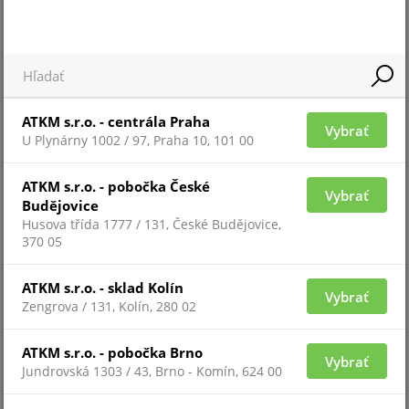
Pre zobrazenie informácií je nutné byť prihlásený
ATKM s.r.o. - centrála Praha
ATV-75
Vybrať
U Plynárny 1002 / 97, Praha 10, 101 00
ATKM s.r.o. - pobočka České
Vybrať
Budějovice
Husova třída 1777 / 131, České Budějovice,
370 05
ATKM s.r.o. - sklad Kolín
Vybrať
Zengrova / 131, Kolín, 280 02
ATKM s.r.o. - pobočka Brno
Vybrať
Pre zobrazenie informácií je nutné byť prihlásený
Jundrovská 1303 / 43, Brno - Komín, 624 00