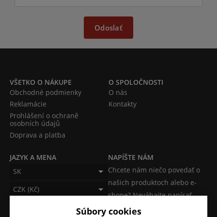
Odoslať
VŠETKO O NÁKUPE
O SPOLOČNOSTI
Obchodné podmienky
O nás
Reklamácie
Kontakty
Prohlášení o ochraně
osobních údajů
Doprava a platba
JAZYK A MENA
NAPÍŠTE NÁM
Chcete nám niečo povedať o
SK
našich produktoch alebo e-
CZK (Kč)
shope? Neváhajte napísať.
Súbory cookies
Chcem napísať správu