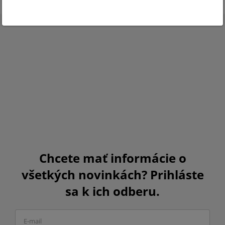
Chcete mať informácie o
všetkých novinkách? Prihláste
sa k ich odberu.