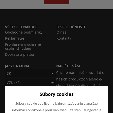
VŠETKO O NÁKUPE
O SPOLOČNOSTI
Obchodné podmienky
O nás
Reklamácie
Kontakty
Prohlášení o ochraně
osobních údajů
Doprava a platba
JAZYK A MENA
NAPÍŠTE NÁM
Chcete nám niečo povedať o
SK
našich produktoch alebo e-
CZK (Kč)
shope? Neváhajte napísať.
Súbory cookies
Chcem napísať správu
Súbory cookie používame k zhromažďovaniu a analýze
informácií o výkone a používaní webu, zaisteniu fungovania