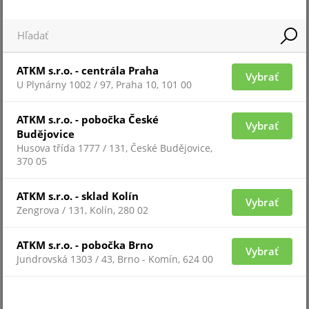
TAG-EM/MF-PLASTIC-GN
Novinka
ATKM s.r.o. - centrála Praha
Vybrať
Doporučujeme
U Plynárny 1002 / 97, Praha 10, 101 00
Množstevní sleva
ATKM s.r.o. - pobočka České
Vybrať
Budějovice
Husova třída 1777 / 131, České Budějovice,
370 05
ATKM s.r.o. - sklad Kolín
Vybrať
Pre zobrazenie informácií je nutné byť prihlásený
Zengrova / 131, Kolín, 280 02
ATKM s.r.o. - pobočka Brno
TAG-EM/MF-PLASTIC-YL
Vybrať
Jundrovská 1303 / 43, Brno - Komín, 624 00
Novinka
Doporučujeme