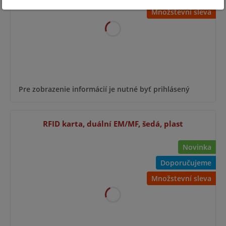
Množstevní sleva
Pre zobrazenie informácií je nutné byť prihlásený
RFID karta, duální EM/MF, šedá, plast
Novinka
Doporučujeme
Množstevní sleva