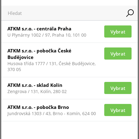
TAG-EM/MF-PLASTIC-GN
Novinka
ATKM s.r.o. - centrála Praha
Vybrat
Doporučujeme
U Plynárny 1002 / 97, Praha 10, 101 00
Množstevní sleva
ATKM s.r.o. - pobočka České
Vybrat
Budějovice
Husova třída 1777 / 131, České Budějovice,
370 05
ATKM s.r.o. - sklad Kolín
Vybrat
Zengrova / 131, Kolín, 280 02
Pro zobrazení informací je nutné být přihlášený
ATKM s.r.o. - pobočka Brno
Vybrat
TAG-EM/MF-PLASTIC-YL
Jundrovská 1303 / 43, Brno - Komín, 624 00
Novinka
Doporučujeme