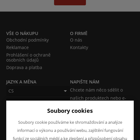
VŠE O NÁKUPU
O FIRMĚ
Obchodní podmínky
O nás
Reklamace
Kontakty
Prohlášení o ochraně
osobních údajů
Doprava a platba
JAZYK A MĚNA
NAPIŠTE NÁM
Chcete nám něco sdělit o
CS
našich produktech nebo e-
CZK (Kč)
shopu? Neváhejte napsat.
Soubory cookies
Chci napsat zprávu
Soubory cookie používáme ke shromažďování a analýze
informací o výkonu a používání webu, zajištění fungování
funkcí ze sociálních médií a ke zlepšení a přizpůsobení obsahu