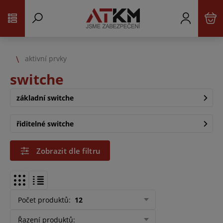
aktivní prvky
switche
základní switche
řiditelné switche
Zobrazit dle filtru
Počet produktů
:
12
Řazení produktů
: