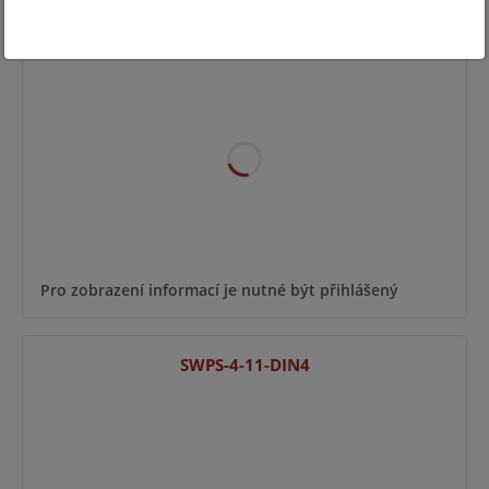
ASW-3-10
Pro zobrazení informací je nutné být přihlášený
SWPS-4-11-DIN4