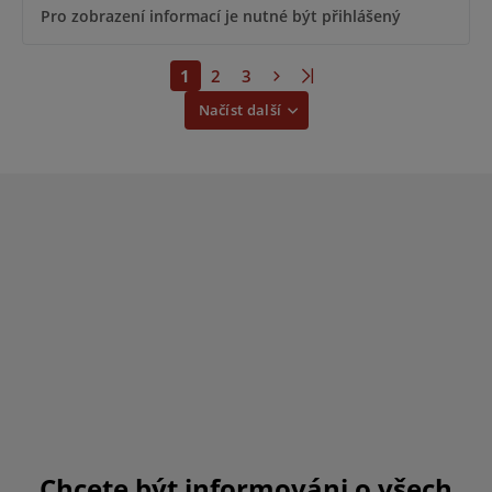
Pro zobrazení informací je nutné být přihlášený
1
2
3
Načíst další
Chcete být informováni o všech