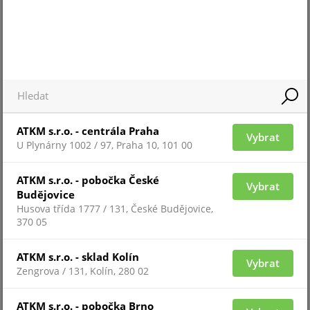
Pro zobrazení informací je nutné být přihlášený
ATKM s.r.o. - centrála Praha
Vybrat
U Plynárny 1002 / 97, Praha 10, 101 00
CAPTURE COVER
ATKM s.r.o. - pobočka České
Vybrat
Budějovice
Husova třída 1777 / 131, České Budějovice,
370 05
ATKM s.r.o. - sklad Kolín
Vybrat
Zengrova / 131, Kolín, 280 02
ATKM s.r.o. - pobočka Brno