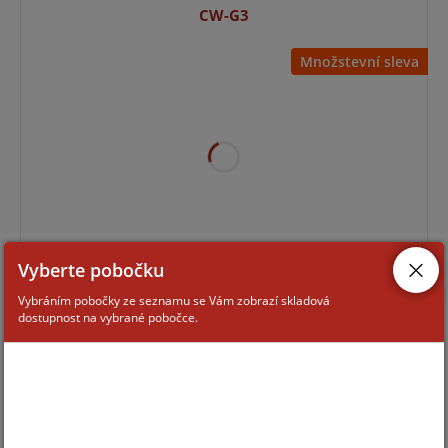
CW-G3
Množstevní sleva
Vyberte pobočku
Pro zobrazení informací je nutné být přihlášený
Vybráním pobočky ze seznamu se Vám zobrazí skladová
dostupnost na vybrané pobočce.
CAPTURE BRACKET BÍLÝ
Množstevní sleva