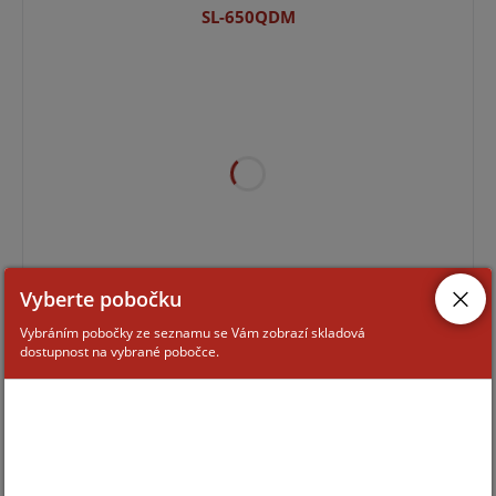
SL-650QDM
Vyberte pobočku
Pro zobrazení informací je nutné být přihlášený
Vybráním pobočky ze seznamu se Vám zobrazí skladová
dostupnost na vybrané pobočce.
SL-100TNR