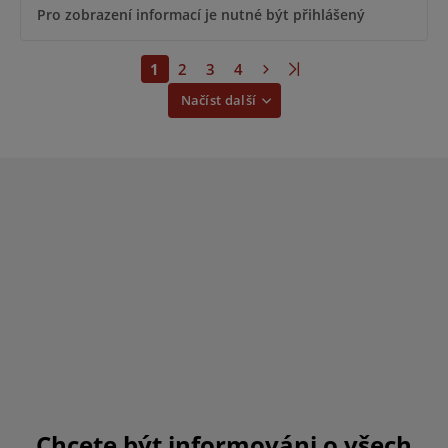
Pro zobrazení informací je nutné být přihlášený
1
2
3
4
Načíst další
Chcete být informováni o všech