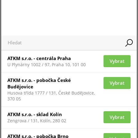
Pro zobrazení informací je nutné být přihlášený
ATKM s.r.o. - centrála Praha
Vybrat
U Plynárny 1002 / 97, Praha 10, 101 00
AX-200TF
ATKM s.r.o. - pobočka České
Vybrat
Budějovice
Husova třída 1777 / 131, České Budějovice,
370 05
ATKM s.r.o. - sklad Kolín
Vybrat
Zengrova / 131, Kolín, 280 02
ATKM s.r.o. - pobočka Brno