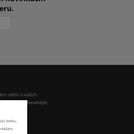
eru.
M
co sdělit o našich
ebo e-shopu? Neváhejte
at zprávu
ání webu,
 reklam.