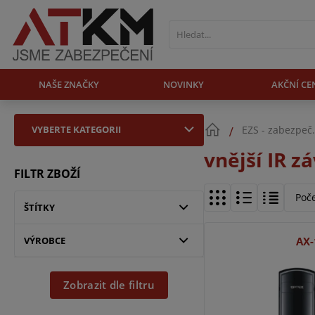
NAŠE ZNAČKY
NOVINKY
AKČNÍ CE
VYBERTE KATEGORII
EZS - zabezpeč
vnější IR z
FILTR ZBOŽÍ
Poč
ŠTÍTKY
VÝROBCE
AX
Zobrazit dle filtru