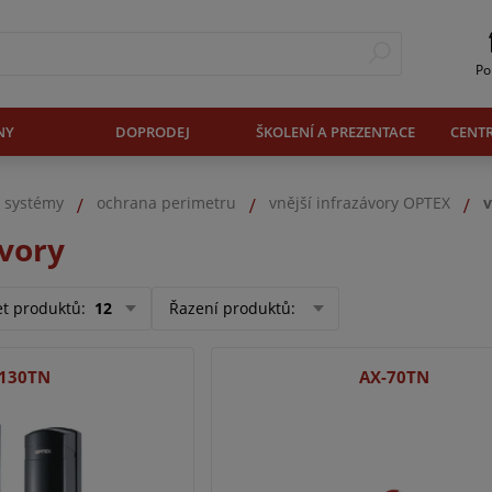
Po
NY
DOPRODEJ
ŠKOLENÍ A PREZENTACE
CENT
. systémy
ochrana perimetru
vnější infrazávory OPTEX
v
ávory
et produktů
:
12
Řazení produktů
:
-130TN
AX-70TN