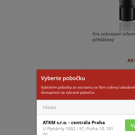
Pro zobrazení inform
přihlášený
AX
Vyberte pobočku
Vybráním pobočky ze seznamu se Vám zobrazí skladová
dostupnost na vybrané pobočce.
ATKM s.r.o. - centrála Praha
V
Pro zobrazení inform
U Plynárny 1002 / 97, Praha 10, 101
přihlášený
00