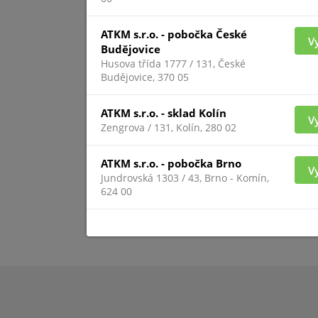
ATKM s.r.o. - pobočka České
SL
V
Budějovice
Husova třída 1777 / 131, České
Budějovice, 370 05
ATKM s.r.o. - sklad Kolín
V
Zengrova / 131, Kolín, 280 02
ATKM s.r.o. - pobočka Brno
V
Jundrovská 1303 / 43, Brno - Komín,
624 00
Pro zobrazení inform
přihlášený