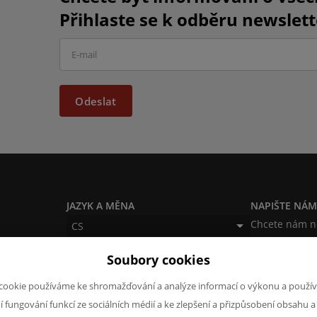
Přihlaste se k odběru newslett
Odeslat
JAZYK A MĚNA
NAPIŠTE NÁ
Chcete nám ně
CS
produktech n
CZK (Kč)
Soubory cookies
napsat.
Chci naps
cookie používáme ke shromažďování a analýze informací o výkonu a použív
ní fungování funkcí ze sociálních médií a ke zlepšení a přizpůsobení obsahu a