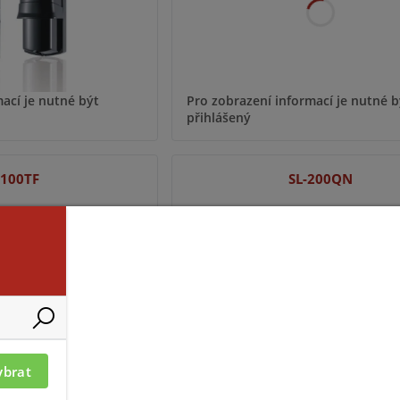
ací je nutné být
Pro zobrazení informací je nutné b
přihlášený
-100TF
SL-200QN
ybrat
ací je nutné být
Pro zobrazení informací je nutné b
přihlášený