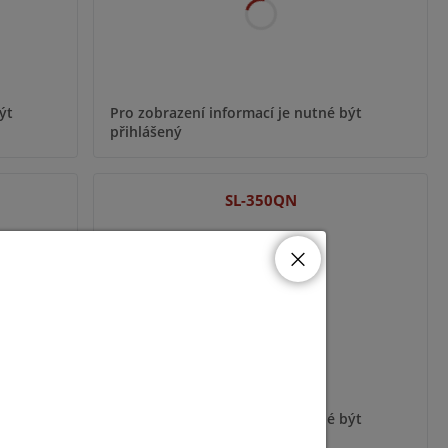
ýt
Pro zobrazení informací je nutné být
přihlášený
SL-350QN
ýt
Pro zobrazení informací je nutné být
přihlášený