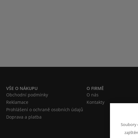
VŠE O NÁKUPU
O FIRMĚ
Obchodní podmínky
O nás
Reklamace
Kontakty
Prohlášení o ochraně osobních údajů
Doprava a platba
Soubory 
zajiště