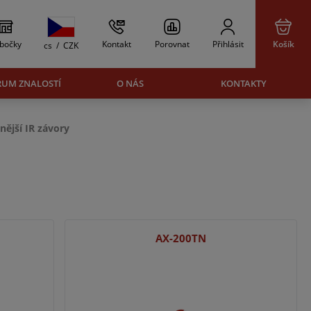
bočky
Kontakt
Porovnat
Přihlásit
Košík
cs
/
CZK
RUM ZNALOSTÍ
O NÁS
KONTAKTY
nější IR závory
AX-200TN