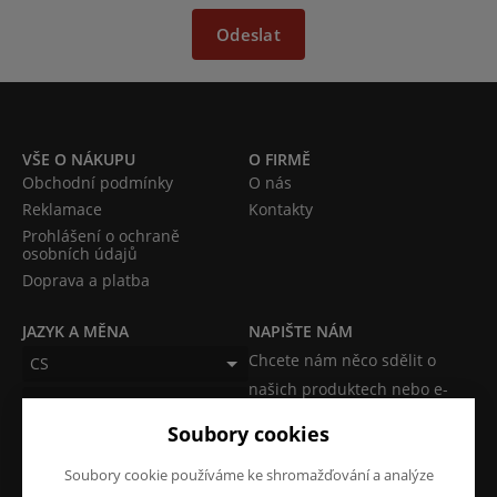
Odeslat
VŠE O NÁKUPU
O FIRMĚ
Obchodní podmínky
O nás
Reklamace
Kontakty
Prohlášení o ochraně
osobních údajů
Doprava a platba
JAZYK A MĚNA
NAPIŠTE NÁM
Chcete nám něco sdělit o
CS
našich produktech nebo e-
CZK (Kč)
shopu? Neváhejte napsat.
Soubory cookies
Chci napsat zprávu
Soubory cookie používáme ke shromažďování a analýze