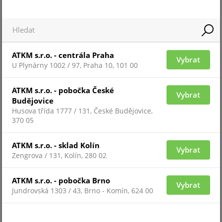
Pro zobrazení informací je nutné být přihlášený
CU-FP
ATKM s.r.o. - centrála Praha
Vybrat
U Plynárny 1002 / 97, Praha 10, 101 00
ATKM s.r.o. - pobočka České
Vybrat
Budějovice
Husova třída 1777 / 131, České Budějovice,
370 05
ATKM s.r.o. - sklad Kolín
Vybrat
Zengrova / 131, Kolín, 280 02
Pro zobrazení informací je nutné být přihlášený
ATKM s.r.o. - pobočka Brno
Vybrat
Jundrovská 1303 / 43, Brno - Komín, 624 00
CU-2X