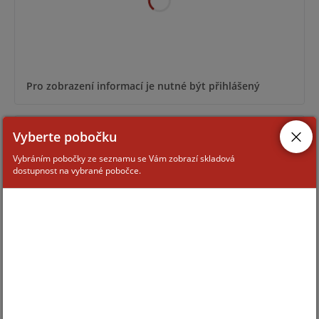
Pro zobrazení informací je nutné být přihlášený
CU-TXC168
Vyberte pobočku
Vybráním pobočky ze seznamu se Vám zobrazí skladová
dostupnost na vybrané pobočce.