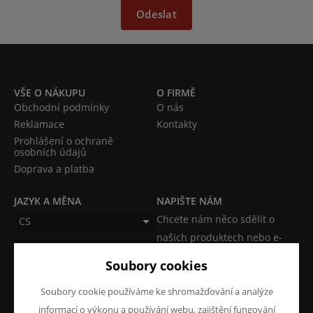
Odeslat
VŠE O NÁKUPU
O FIRMĚ
Obchodní podmínky
O nás
Reklamace
Kontakty
Prohlášení o ochraně
osobních údajů
Doprava a platba
JAZYK A MĚNA
NAPIŠTE NÁM
Chcete nám něco sdělit o
CS
našich produktech nebo e-
CZK (Kč)
shopu? Neváhejte napsat.
Soubory cookies
Chci napsat zprávu
Soubory cookie používáme ke shromažďování a analýze
informací o výkonu a používání webu, zajištění fungování