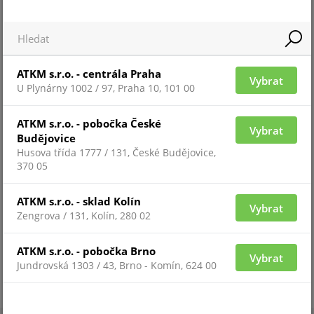
Pro zobrazení informací je nutné být přihlášený
OEU-202S-HMK4
ATKM s.r.o. - centrála Praha
Vybrat
U Plynárny 1002 / 97, Praha 10, 101 00
ATKM s.r.o. - pobočka České
Vybrat
Budějovice
Husova třída 1777 / 131, České Budějovice,
370 05
ATKM s.r.o. - sklad Kolín
Vybrat
Zengrova / 131, Kolín, 280 02
ATKM s.r.o. - pobočka Brno
Pro zobrazení informací je nutné být přihlášený
Vybrat
Jundrovská 1303 / 43, Brno - Komín, 624 00