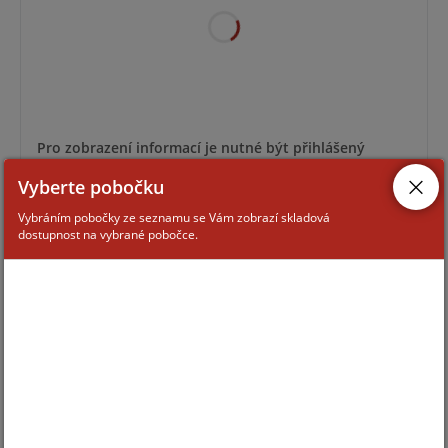
Pro zobrazení informací je nutné být přihlášený
Vyberte pobočku
OEU-202S-HMK2
Vybráním pobočky ze seznamu se Vám zobrazí skladová
dostupnost na vybrané pobočce.