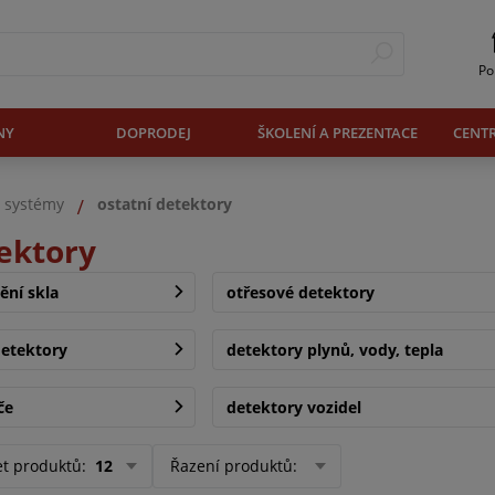
Po
NY
DOPRODEJ
ŠKOLENÍ A PREZENTACE
CENT
. systémy
ostatní detektory
tektory
ění skla
otřesové detektory
etektory
detektory plynů, vody, tepla
če
detektory vozidel
et produktů
:
12
Řazení produktů
: