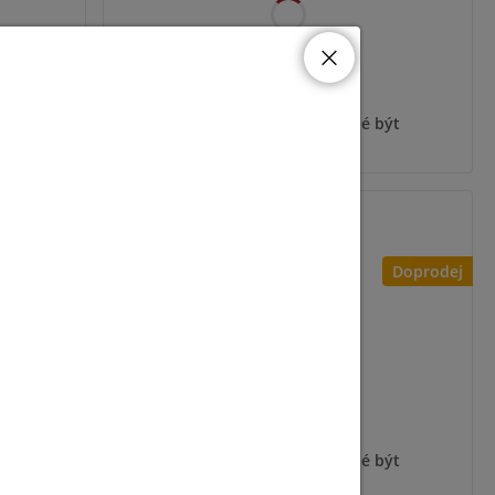
ýt
Pro zobrazení informací je nutné být
přihlášený
CP-201T-NW
Doprodej
ýt
Pro zobrazení informací je nutné být
přihlášený