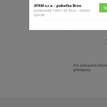
ATKM s.r.o. - pobočka Brno
V
Jundrovská 1303 / 43, Brno - Komín,
SD
624 00
Pro zobrazení inform
přihlášený