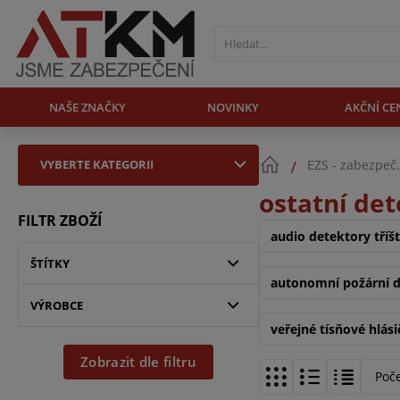
NAŠE ZNAČKY
NOVINKY
AKČNÍ CE
VYBERTE KATEGORII
EZS - zabezpeč
ostatní de
FILTR ZBOŽÍ
audio detektory tříšt
ŠTÍTKY
autonomní požární d
VÝROBCE
veřejné tísňové hlási
Zobrazit dle filtru
Poč