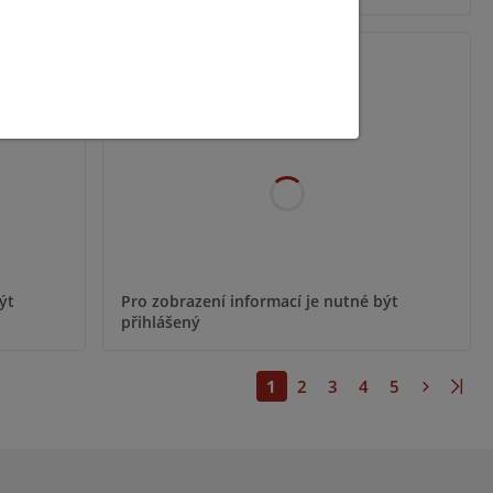
ELITE-PA DP-W
ýt
Pro zobrazení informací je nutné být
přihlášený
1
2
3
4
5