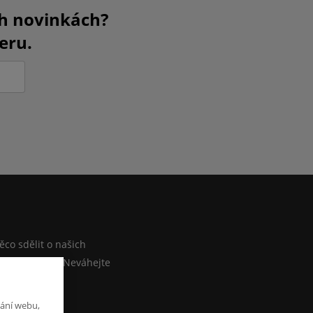
ch novinkách?
eru.
M
co sdělit o našich
ebo e-shopu? Neváhejte
at zprávu
ání webu,