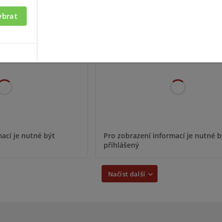
ybrat
-283ST
SD-503ST
ací je nutné být
Pro zobrazení informací je nutné b
přihlášený
Načíst další