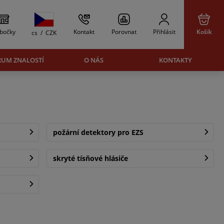
bočky
Kontakt
Porovnat
Přihlásit
Košík
cs
/
CZK
RUM ZNALOSTÍ
O NÁS
KONTAKTY
požární detektory pro EZS
skryté tísňové hlásiče