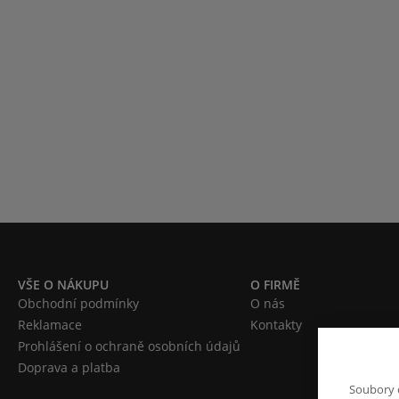
VŠE O NÁKUPU
O FIRMĚ
Obchodní podmínky
O nás
Reklamace
Kontakty
Prohlášení o ochraně osobních údajů
Doprava a platba
Soubory 