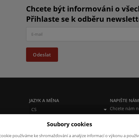
Chcete být informováni o vše
Přihlaste se k odběru newslett
Odeslat
JAZYK A MĚNA
NAPIŠTE NÁ
Chcete nám ně
CS
produktech n
CZK (Kč)
Soubory cookies
napsat.
Chci naps
cookie používáme ke shromažďování a analýze informací o výkonu a použív