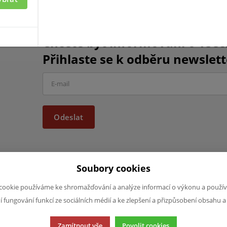
Chcete být informováni o vše
Přihlaste se k odběru newslett
Odeslat
Soubory cookies
cookie používáme ke shromažďování a analýze informací o výkonu a použív
JAZYK A MĚNA
NAPIŠTE NÁ
ní fungování funkcí ze sociálních médií a ke zlepšení a přizpůsobení obsahu a
Chcete nám ně
CS
produktech n
CZK (Kč)
Zamítnout vše
Povolit cookies