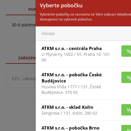
Vyberte pobočku
POPIS
TECHNICKÉ SPECIFIKACE
SO
Vybráním pobočky ze seznamu se Vám zobrazí skladová
dostupnost na vybrané pobočce.
30-ti pásmová detekce, všesměrový mikrofon 180°, odolnost 
ATKM s.r.o. - centrála Praha
V
U Plynárny 1002 / 97, Praha 10, 101
ZAŘAZENÍ ZBOŽÍ
00
ATKM s.r.o. - pobočka České
V
EZS - zabezpeč. systémy
ostatní detektory
audio detek
Budějovice
Husova třída 1777 / 131, České
Budějovice, 370 05
ATKM s.r.o. - sklad Kolín
V
Zengrova / 131, Kolín, 280 02
ATKM s.r.o. - pobočka Brno
V