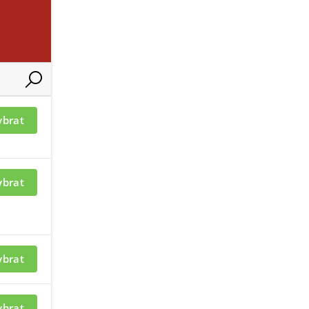
UBORY A ODKAZY
proti RFI 20V/m, určen pro zapuštěnou montáž, vyžaduje otvor A2.5
ybrat
ybrat
tory tříštění skla
audio-detektory ARITECH
ybrat
ybrat