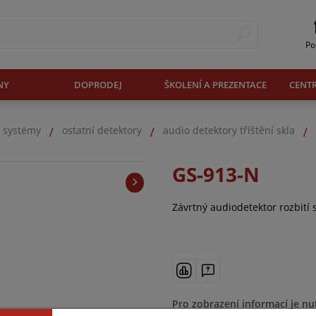
Po
NY
DOPRODEJ
ŠKOLENÍ A PREZENTACE
CENT
. systémy
ostatní detektory
audio detektory tříštění skla
GS-913-N
Závrtný audiodetektor rozbití 
Pro zobrazení informací je nu