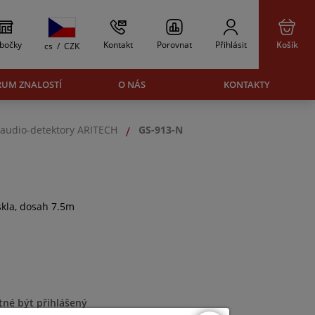
bočky
Kontakt
Porovnat
Přihlásit
Košík
cs
/
CZK
RUM ZNALOSTÍ
O NÁS
KONTAKTY
audio-detektory ARITECH
GS-913-N
skla, dosah 7.5m
tné být přihlášený