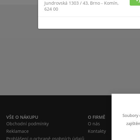
Jundrovská 1303 / 43, Brno - Komín,
624 00
Soubory 
VŠE O NÁKUPU
O FIRMĚ
Obchodní podmínky
O nás
zajiště
Reklamace
Kontakty
Prohlášení o ochraně osobních údajů