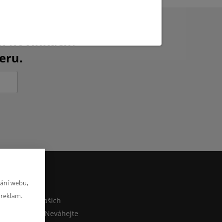
ch novinkách?
eru.
ání webu,
M
 reklam.
co sdělit o našich
ebo e-shopu? Neváhejte