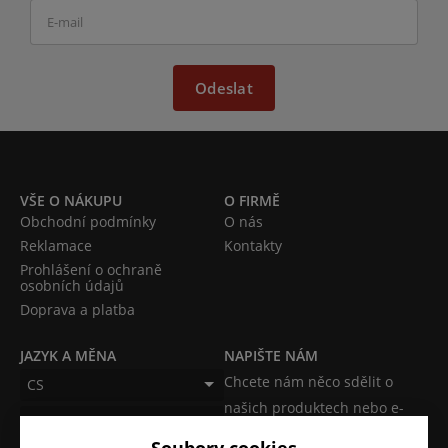
Odeslat
VŠE O NÁKUPU
O FIRMĚ
Obchodní podmínky
O nás
Reklamace
Kontakty
Prohlášení o ochraně
osobních údajů
Doprava a platba
JAZYK A MĚNA
NAPIŠTE NÁM
Chcete nám něco sdělit o
CS
našich produktech nebo e-
CZK (Kč)
shopu? Neváhejte napsat.