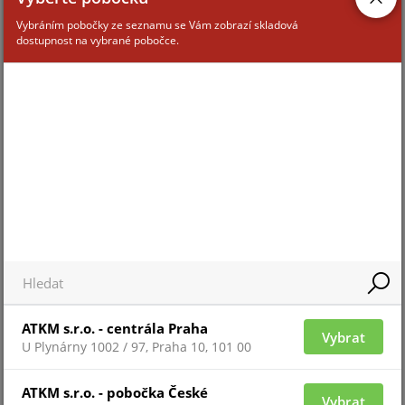
Vybráním pobočky ze seznamu se Vám zobrazí skladová
dostupnost na vybrané pobočce.
Pro zobrazení informací je nutné být přihlášený
MK-450
ATKM s.r.o. - centrála Praha
Vybrat
U Plynárny 1002 / 97, Praha 10, 101 00
ATKM s.r.o. - pobočka České
Vybrat