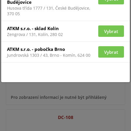
Pro zobrazení informací je nutné být přihlášený
Budějovice
Husova třída 1777 / 131, České Budějovice,
370 05
AT-400T/2
ATKM s.r.o. - sklad Kolín
Vybrat
Zengrova / 131, Kolín, 280 02
ATKM s.r.o. - pobočka Brno
Vybrat
Jundrovská 1303 / 43, Brno - Komín, 624 00
Pro zobrazení informací je nutné být přihlášený
DC-108