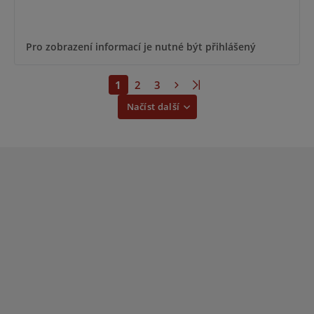
Pro zobrazení informací je nutné být přihlášený
1
2
3
Načíst další