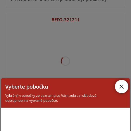
BEFO-321211
Vyberte pobočku
Vybráním pobočky ze seznamu se Vám zobrazí skladová
Pro zobrazení informací je nutné být přihlášený
dostupnost na vybrané pobočce.
BEFO-211211