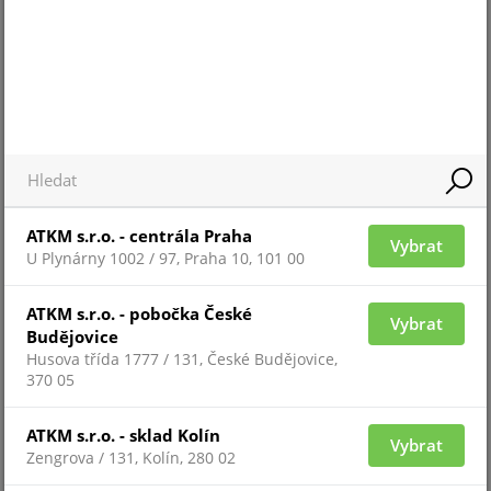
Pro zobrazení informací je nutné být přihlášený
ATKM s.r.o. - centrála Praha
Vybrat
U Plynárny 1002 / 97, Praha 10, 101 00
BEFO-211211-MB
ATKM s.r.o. - pobočka České
Vybrat
Budějovice
Husova třída 1777 / 131, České Budějovice,
370 05
ATKM s.r.o. - sklad Kolín
Vybrat
Zengrova / 131, Kolín, 280 02