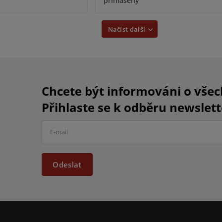
přihlášený
Načíst další
Chcete být informováni o vše
Přihlaste se k odběru newslett
Odeslat