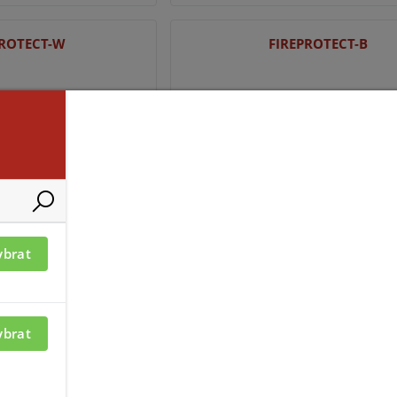
PROTECT-W
FIREPROTECT-B
ací je nutné být
Pro zobrazení informací je nutné b
ybrat
přihlášený
TECT PLUS-B
OUTLETCORE (SMART)-TYP
ybrat