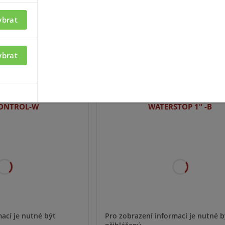
ybrat
ybrat
ací je nutné být
Pro zobrazení informací je nutné b
přihlášený
ONTROL-W
WATERSTOP 1" -B
ací je nutné být
Pro zobrazení informací je nutné b