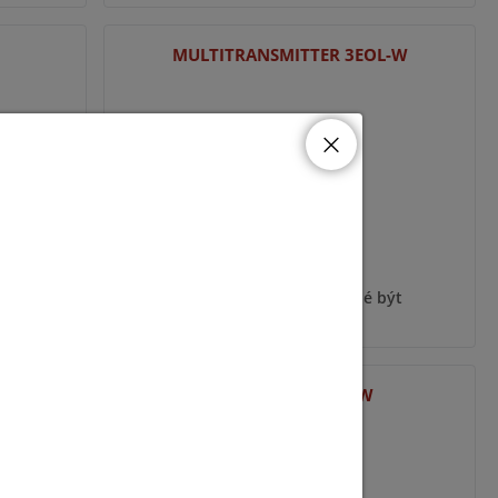
MULTITRANSMITTER 3EOL-W
ýt
Pro zobrazení informací je nutné být
přihlášený
E E
MOTIONPROTECT-W