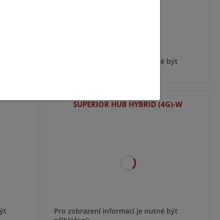
ýt
Pro zobrazení informací je nutné být
přihlášený
SUPERIOR HUB HYBRID (4G)-W
ýt
Pro zobrazení informací je nutné být