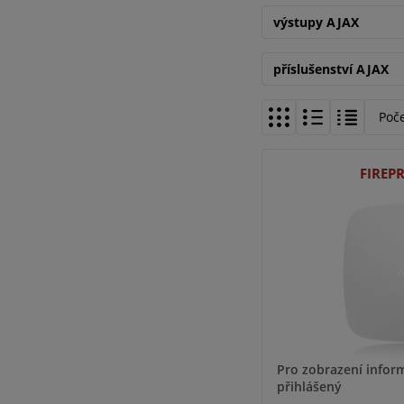
výstupy AJAX
příslušenství AJAX
Poč
FIREP
Pro zobrazení inform
přihlášený