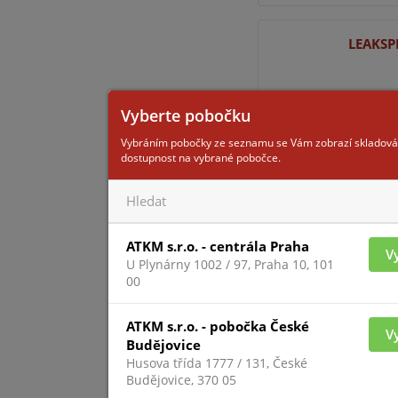
LEAKS
Vyberte pobočku
Vybráním pobočky ze seznamu se Vám zobrazí skladová
dostupnost na vybrané pobočce.
Pro zobrazení inform
ATKM s.r.o. - centrála Praha
V
přihlášený
U Plynárny 1002 / 97, Praha 10, 101
00
FIREPRO
ATKM s.r.o. - pobočka České
V
Budějovice
Husova třída 1777 / 131, České
Budějovice, 370 05