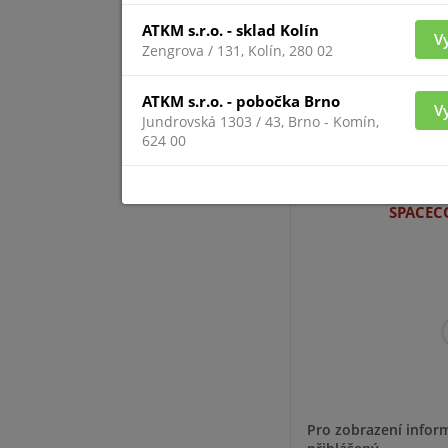
ATKM s.r.o. - sklad Kolín
V
Zengrova / 131, Kolín, 280 02
ATKM s.r.o. - pobočka Brno
V
Jundrovská 1303 / 43, Brno - Komín,
Pro zobrazení inform
624 00
přihlášený
SPACEC
Pro zobrazení inform