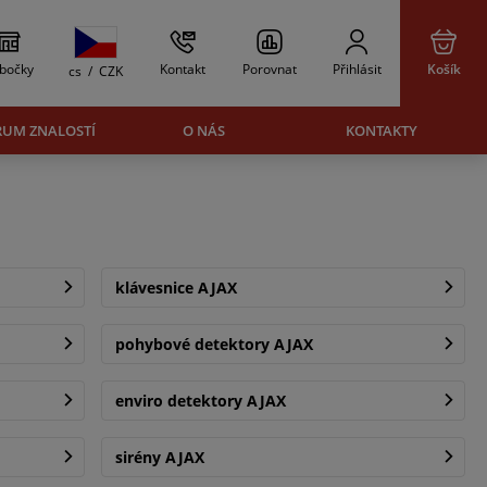
bočky
Kontakt
Porovnat
Přihlásit
Košík
cs
/
CZK
RUM ZNALOSTÍ
O NÁS
KONTAKTY
klávesnice AJAX
pohybové detektory AJAX
enviro detektory AJAX
sirény AJAX