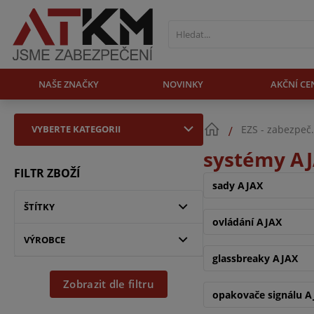
NAŠE ZNAČKY
NOVINKY
AKČNÍ CE
VYBERTE KATEGORII
EZS - zabezpeč
systémy A
FILTR ZBOŽÍ
sady AJAX
ŠTÍTKY
ovládání AJAX
VÝROBCE
glassbreaky AJAX
Zobrazit dle filtru
opakovače signálu 