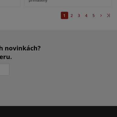
přihlášený
1
2
3
4
5
ch novinkách?
eru.