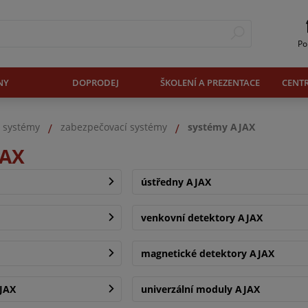
Po
NY
DOPRODEJ
ŠKOLENÍ A PREZENTACE
CENT
. systémy
zabezpečovací systémy
systémy AJAX
JAX
ústředny AJAX
venkovní detektory AJAX
magnetické detektory AJAX
AJAX
univerzální moduly AJAX