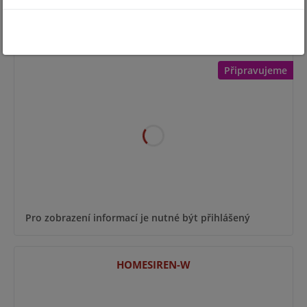
SUPERIOR STREETSIREN PLUS-B
Připravujeme
Pro zobrazení informací je nutné být přihlášený
HOMESIREN-W