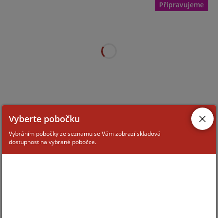
Připravujeme
Pro zobrazení informací je nutné být přihlášený
Vyberte pobočku
Vybráním pobočky ze seznamu se Vám zobrazí skladová
dostupnost na vybrané pobočce.
SUPERIOR HOMESIREN-B
Připravujeme