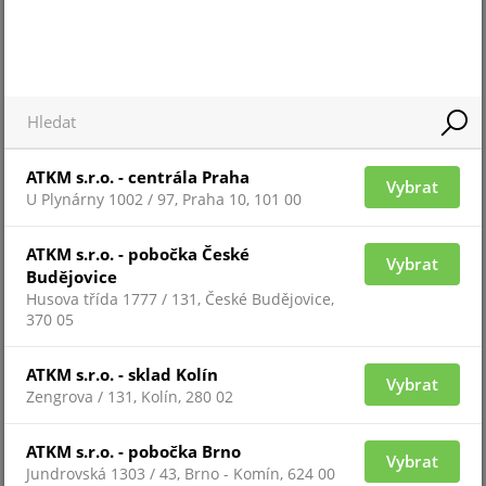
Pro zobrazení informací je nutné být přihlášený
ATKM s.r.o. - centrála Praha
Vybrat
SUPERIOR STREETSIREN PLUS-W
U Plynárny 1002 / 97, Praha 10, 101 00
Připravujeme
ATKM s.r.o. - pobočka České
Vybrat
Budějovice
Husova třída 1777 / 131, České Budějovice,
370 05
ATKM s.r.o. - sklad Kolín
Vybrat
Zengrova / 131, Kolín, 280 02
ATKM s.r.o. - pobočka Brno
Vybrat
Pro zobrazení informací je nutné být přihlášený
Jundrovská 1303 / 43, Brno - Komín, 624 00