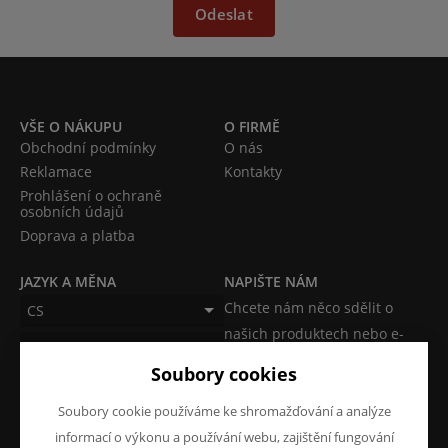
Odeslat
VŠE O NÁKUPU
O FIRMĚ
Obchodní podmínky
O nás
Reklamace
Kontakty
Prohlášení o ochraně
osobních údajů
Doprava a platba
JAZYK A MĚNA
NAPIŠTE NÁM
Chcete nám něco sdělit o
CS
našich produktech nebo e-
CZK (Kč)
shopu? Neváhejte napsat.
Soubory cookies
Chci napsat zprávu
Soubory cookie používáme ke shromažďování a analýze
informací o výkonu a používání webu, zajištění fungování