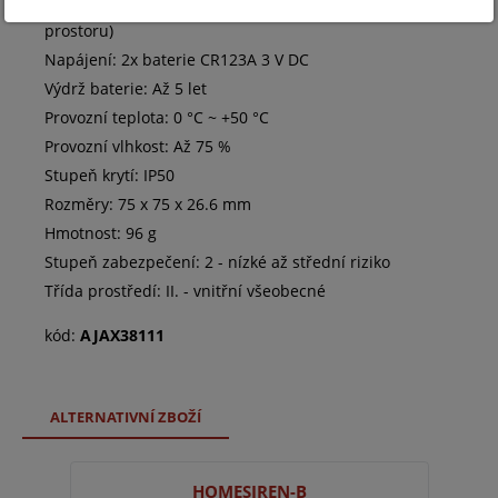
Dosah rádiového signálu: Až 2 000 m (v otevřeném
prostoru)
Napájení: 2x baterie CR123A 3 V DC
Výdrž baterie: Až 5 let
Provozní teplota: 0 °C ~ +50 °C
Provozní vlhkost: Až 75 %
Stupeň krytí: IP50
Rozměry: 75 x 75 x 26.6 mm
Hmotnost: 96 g
Stupeň zabezpečení: 2 - nízké až střední riziko
Třída prostředí: II. - vnitřní všeobecné
kód:
AJAX38111
ALTERNATIVNÍ ZBOŽÍ
HOMESIREN-B