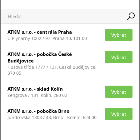
souhlas.
Technická specifikace:
Nastavení cookies
Typ komponentu: Bezdrátový
Přijmout
ATKM s.r.o. - centrála Praha
Vybrat
Kompatibilita:
Hub, Hub Plus, Hub 2, Hub 2 Plus, ReX
U Plynárny 1002 / 97, Praha 10, 101 00
Použití: Vnitřní prostory
Intenzita signalizace: Nastavitelná (81 až 97 dB)
ATKM s.r.o. - pobočka České
Vybrat
Nastavitelná délka signalizace: Nastavitelná (3 až 180
Budějovice
Husova třída 1777 / 131, České Budějovice,
sekund)
370 05
Frekvence signalizace: 3.5±0.5 kHz
Signalizace stavu systému: Ano
ATKM s.r.o. - sklad Kolín
Vybrat
Čas spuštění signalizace: Do 1 sekundy
Zengrova / 131, Kolín, 280 02
Konektor pro připojení LED signalizace: Ano
Ochrana proti sabotáži: Ano
ATKM s.r.o. - pobočka Brno
Vybrat
Výkon rádiového signálu: 8.76 dBm / 7.52 mW (max. 20
Jundrovská 1303 / 43, Brno - Komín, 624 00
mW)
Komunikační protokol: Jeweller (868.0 - 868.6 MHz)