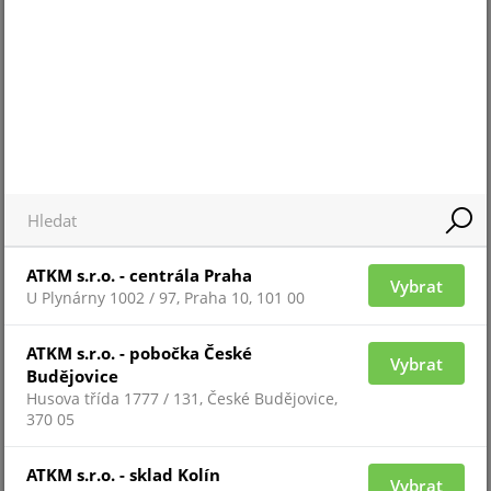
POLICE-2U-350MM
ATKM s.r.o. - centrála Praha
Vybrat
U Plynárny 1002 / 97, Praha 10, 101 00
Pro zobrazení informací je nutné být přihlášený
ATKM s.r.o. - pobočka České
Vybrat
Budějovice
Husova třída 1777 / 131, České Budějovice,
370 05
POLICE-2U-400MM
ATKM s.r.o. - sklad Kolín
Vybrat