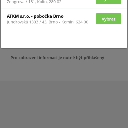
Zengrova / 131, Kolín, 280 02
ATKM s.r.o. - pobočka Brno
Vybrat
Jundrovská 1303 / 43, Brno - Komín, 624 00
Pro zobrazení informací je nutné být přihlášený