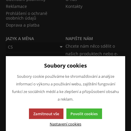
Reklamace
Kontakty
Prohlášení o ochraně
osobních údajů
Doprava a platba
JAZYK A MĚNA
NAPIŠTE NÁM
Chcete nám něco sdělit o
CS
našich produktech nebo e-
CZK (Kč)
shopu? Neváhejte napsat.
Soubory cookies
Chci napsat zprávu
Soubory cookie používáme ke shromažďování a analýze
informací o výkonu a používání webu, zajištění fungování
funkcí ze sociálních médií a ke zlepšení a přizpůsobení obsahu
a reklam.
Tato stránka používá soubory cookies. Klikněte pro více
Zamítnout vše
Povolit cookies
informací.
© 2013-2026 ATKM s.r.o.
Nastavení cookies
K2 e-shop - První e-shop, který uřídí celou vaši firmu.