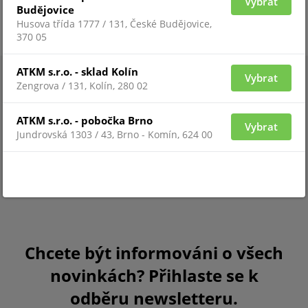
Vybrat
Budějovice
Husova třída 1777 / 131, České Budějovice,
370 05
ATKM s.r.o. - sklad Kolín
Vybrat
Zengrova / 131, Kolín, 280 02
ATKM s.r.o. - pobočka Brno
Vybrat
Jundrovská 1303 / 43, Brno - Komín, 624 00
Chcete být informováni o všech
novinkách? Přihlaste se k
odběru newsletteru.