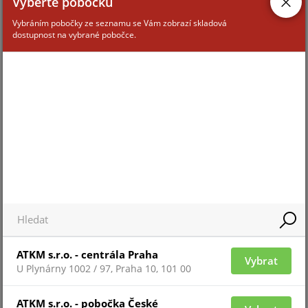
Vyberte pobočku
Vybráním pobočky ze seznamu se Vám zobrazí skladová
dostupnost na vybrané pobočce.
Pro zobrazení informací je nutné být přihlášený
MIFARE DESFIRE EV3 8K
ATKM s.r.o. - centrála Praha
Vybrat
U Plynárny 1002 / 97, Praha 10, 101 00
Pro zobrazení informací je nutné být přihlášený
ATKM s.r.o. - pobočka České