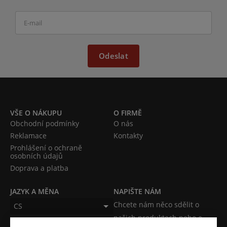
Odeslat
VŠE O NÁKUPU
O FIRMĚ
Obchodní podmínky
O nás
Reklamace
Kontakty
Prohlášení o ochraně
osobních údajů
Doprava a platba
JAZYK A MĚNA
NAPIŠTE NÁM
Chcete nám něco sdělit o
CS
našich produktech nebo e-
CZK (Kč)