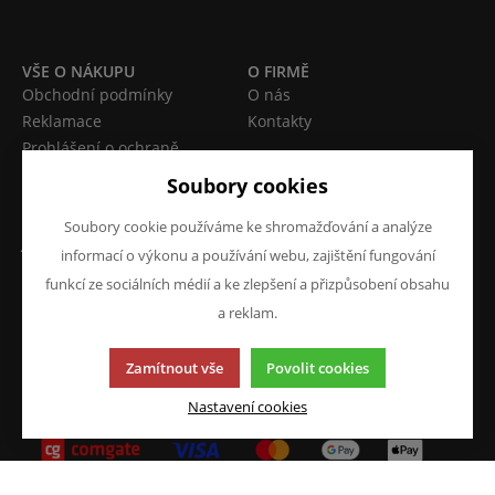
VŠE O NÁKUPU
O FIRMĚ
Obchodní podmínky
O nás
Reklamace
Kontakty
Prohlášení o ochraně
osobních údajů
Soubory cookies
Doprava a platba
Soubory cookie používáme ke shromažďování a analýze
JAZYK A MĚNA
NAPIŠTE NÁM
informací o výkonu a používání webu, zajištění fungování
Chcete nám něco sdělit o
CS
funkcí ze sociálních médií a ke zlepšení a přizpůsobení obsahu
našich produktech nebo e-
a reklam.
CZK (Kč)
shopu? Neváhejte napsat.
Chci napsat zprávu
Zamítnout vše
Povolit cookies
Nastavení cookies