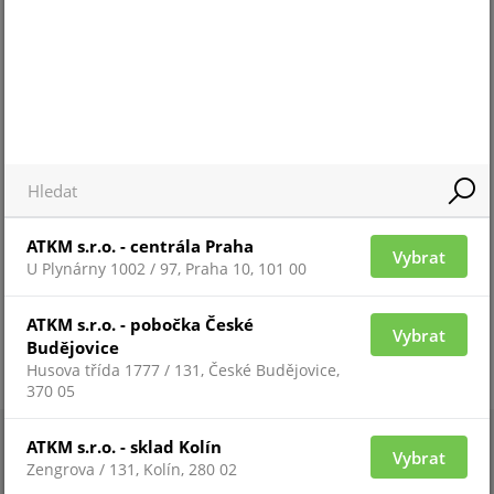
Pro zobrazení informací je nutné být přihlášený
ATKM s.r.o. - centrála Praha
Vybrat
U Plynárny 1002 / 97, Praha 10, 101 00
ATKM s.r.o. - pobočka České
Vybrat
Budějovice
Husova třída 1777 / 131, České Budějovice,
370 05
ATKM s.r.o. - sklad Kolín
Vybrat
Zengrova / 131, Kolín, 280 02