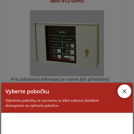
MHY-912-OPPO
Pro zobrazení informací je nutné být přihlášený
Vyberte pobočku
MHY-919-OPPO
Vybráním pobočky ze seznamu se Vám zobrazí skladová
dostupnost na vybrané pobočce.