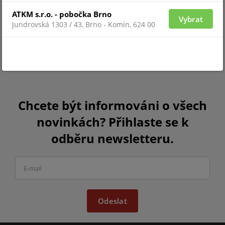
ATKM s.r.o. - pobočka Brno
Vybrat
Jundrovská 1303 / 43, Brno - Komín, 624 00
Chcete být informováni o všech
novinkách? Přihlaste se k
odběru newsletteru.
Odeslat